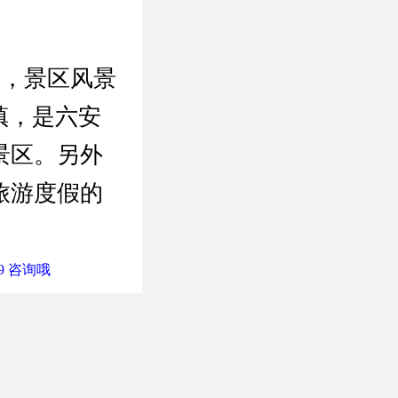
近，景区风景
镇，是六安
景区。另外
旅游度假的
9 咨询哦