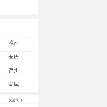
淮南
安庆
宿州
宣城
关注我们