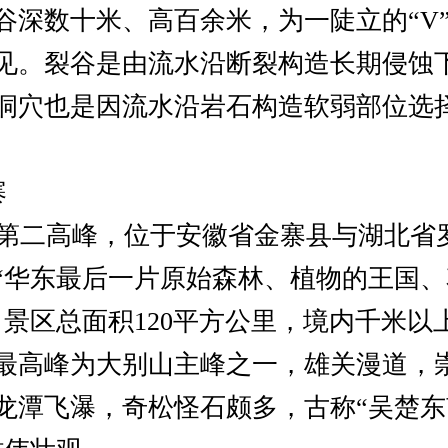
谷深数十米、高百余米，为一陡立的“V
见。裂谷是由流水沿断裂构造长期侵蚀
洞穴也是因流水沿岩石构造软弱部位选
寨
二高峰，位于安徽省金寨县与湖北省
“华东最后一片原始森林、植物的王国、
。景区总面积120平方公里，境内千米以上
最高峰为大别山主峰之一，雄关漫道，
龙潭飞瀑，奇松怪石颇多，古称“吴楚东