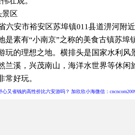
雄伟壮观。
头景区
六安市裕安区苏埠镇011县道淠河附
地是素有“小南京”之称的美食古镇苏埠
游玩的理想之地。横排头是国家水利风
然兰溪，兴茂南山，海洋水世界等休闲
非常好玩。
心又省钱的高性价比六安游吗？ 加欣欣小海微信：cncncom200