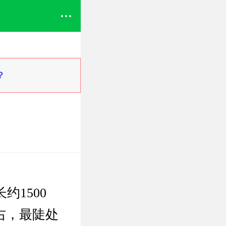
？
1500
右，最陡处