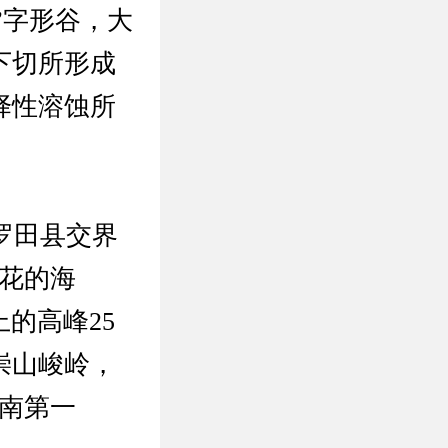
”字形谷，大
下切所形成
择性溶蚀所
罗田县交界
花的海
的高峰25
崇山峻岭，
南第一