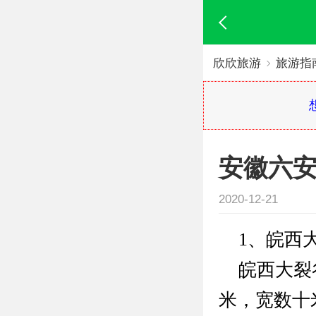
欣欣旅游
旅游指
安徽六
2020-12-21
1、皖西
皖西大裂谷
米，宽数十