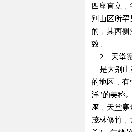
四座直立，
别山区所罕
的，其西侧
致。
2、天堂
是大别山第
的地区，有
洋”的美称
座，天堂寨
茂林修竹，