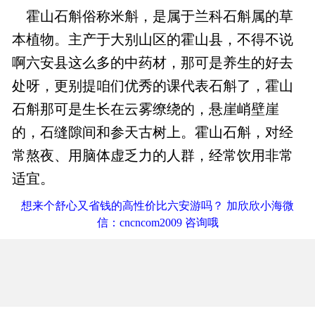
霍山石斛俗称米斛，是属于兰科石斛属的草
本植物。主产于大别山区的霍山县，不得不说
啊六安县这么多的中药材，那可是养生的好去
处呀，更别提咱们优秀的课代表石斛了，霍山
石斛那可是生长在云雾缭绕的，悬崖峭壁崖
的，石缝隙间和参天古树上。霍山石斛，对经
常熬夜、用脑体虚乏力的人群，经常饮用非常
适宜。
想来个舒心又省钱的高性价比六安游吗？ 加欣欣小海微
信：cncncom2009 咨询哦