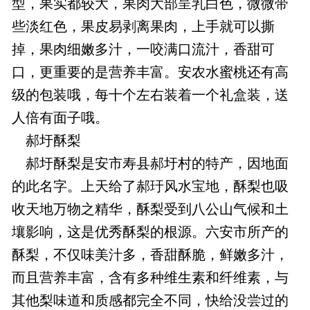
型，果实都较大，果肉大部呈乳白色，微微带
些淡红色，果皮易剥离果肉，上手就可以撕
掉，果肉细嫩多汁，一咬满口流汁，香甜可
口，更重要的是营养丰富。安农水蜜桃还有高
级的包装哦，每十个左右装着一个礼盒装，送
人倍有面子哦。
郝圩酥梨
郝圩酥梨是安市寿县郝圩村的特产，因地面
的此名字。上天给了郝玗风水宝地，酥梨也吸
收天地万物之精华，酥梨受到八公山气候和土
壤影响，这是优秀酥梨的根源。六安市所产的
酥梨，不仅味美汁多，香甜酥脆，鲜嫩多汁，
而且营养丰富，含有多种维生素和纤维素，与
其他梨味道和质感都完全不同，快给没尝过的