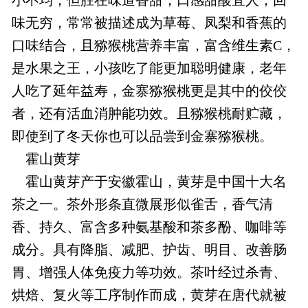
味无穷，常常被描述成为草莓、凤梨和香蕉的
口味结合，且猕猴桃营养丰富，富含维生素C，
是水果之王，小孩吃了能更加聪明健康，老年
人吃了延年益寿，金寨猕猴桃更是其中的佼佼
者，还有活血消肿能功效。且猕猴桃耐贮藏，
即使到了冬天你也可以品尝到金寨猕猴桃。
霍山黄芽
霍山黄芽产于安徽霍山，黄芽是中国十大名
茶之一。茶外形条直微展形似雀舌，香气清
香、持久、富含多种氨基酸和茶多酚、咖啡等
成分。具有降脂、减肥、护齿、明目、改善肠
胃、增强人体免疫力等功效。茶叶经过杀青、
烘焙、复火等工序制作而成，黄芽在唐代就被