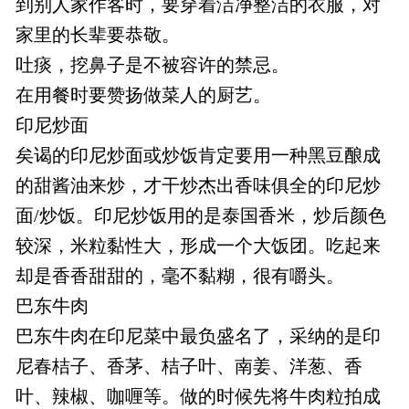
到别人家作客时，要穿着洁净整洁的衣服，对
家里的长辈要恭敬。
吐痰，挖鼻子是不被容许的禁忌。
在用餐时要赞扬做菜人的厨艺。
印尼炒面
矣谒的印尼炒面或炒饭肯定要用一种黑豆酿成
的甜酱油来炒，才干炒杰出香味俱全的印尼炒
面/炒饭。印尼炒饭用的是泰国香米，炒后颜色
较深，米粒黏性大，形成一个大饭团。吃起来
却是香香甜甜的，毫不黏糊，很有嚼头。
巴东牛肉
巴东牛肉在印尼菜中最负盛名了，采纳的是印
尼春桔子、香茅、桔子叶、南姜、洋葱、香
叶、辣椒、咖喱等。做的时候先将牛肉粒拍成