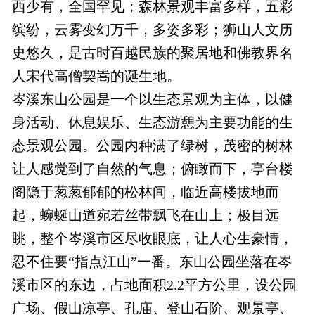
西少有，全国罕见；森林景观丰富多样，五彩
缤纷，云雾变幻万千，多姿多彩；狮山人文历
史悠久，是古时百越民族的聚居地和佛教界名
人宋代高僧契嵩的诞生地。
岑溪东山公园是一个以生态景观为主体，以健
身活动、休息娱乐、生态游憩为主要功能的生
态景观公园。公园内种满了绿树，茂密的树林
让人感觉到了自然的气息；俯瞰而下，亭台楼
阁隐于葱葱郁郁的松林间，临近高楼拔地而
起，蜿蜒山道宛若丝带飘飞在山上；极目远
眺，整个岑溪市区尽收眼底，让人心生豪情，
忍不住要“指点江山”一番。东山公园坐落在岑
溪市区的东边，占地面积2.2平方公里，设公园
广场、假山凉亭、孔庙、登山石阶、观景亭、