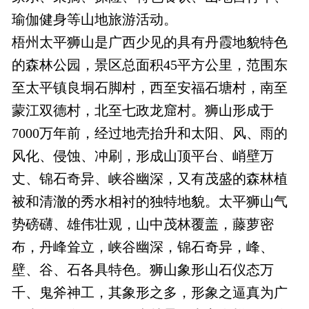
瑜伽健身等山地旅游活动。
梧州太平狮山是广西少见的具有丹霞地貌特色
的森林公园，景区总面积45平方公里，范围东
至太平镇良垌石脚村，西至安福石塘村，南至
蒙江双德村，北至七政龙窟村。狮山形成于
7000万年前，经过地壳抬升和太阳、风、雨的
风化、侵蚀、冲刷，形成山顶平台、峭壁万
丈、锦石奇异、峡谷幽深，又有茂盛的森林植
被和清澈的秀水相衬的独特地貌。太平狮山气
势磅礴、雄伟壮观，山中茂林覆盖，藤萝密
布，丹峰耸立，峡谷幽深，锦石奇异，峰、
壁、谷、石各具特色。狮山象形山石仪态万
千、鬼斧神工，其象形之多，形象之逼真为广