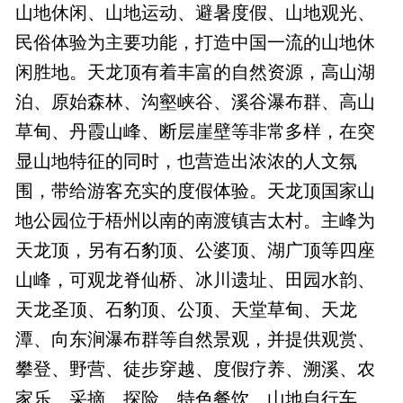
山地休闲、山地运动、避暑度假、山地观光、
民俗体验为主要功能，打造中国一流的山地休
闲胜地。天龙顶有着丰富的自然资源，高山湖
泊、原始森林、沟壑峡谷、溪谷瀑布群、高山
草甸、丹霞山峰、断层崖壁等非常多样，在突
显山地特征的同时，也营造出浓浓的人文氛
围，带给游客充实的度假体验。天龙顶国家山
地公园位于梧州以南的南渡镇吉太村。主峰为
天龙顶，另有石豹顶、公婆顶、湖广顶等四座
山峰，可观龙脊仙桥、冰川遗址、田园水韵、
天龙圣顶、石豹顶、公顶、天堂草甸、天龙
潭、向东涧瀑布群等自然景观，并提供观赏、
攀登、野营、徒步穿越、度假疗养、溯溪、农
家乐、采摘、探险、特色餐饮、山地自行车、