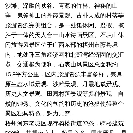
沙滩、深幽的峡谷、青葱的竹林、神秘的山
寨、鬼斧神工的丹霞景观、古朴天成的村落等
旅游资源完美组合，是一处集休闲、度假、揽
胜于一体的天人合一山水诗画景区。石表山休
闲旅游风景区位于广西东部的梧州市藤县境
内，地处珠三角经济圈和北部湾经济圈的交汇
点，交通极为便利。石表山风景区总面积约
15.8平方公里，区内旅游资源丰富多样，兼具
原生态水域景观、沙滩景观、丹霞地貌景观、
历史人文景观、田园村落景观等多种景观，自
然的钟秀、文化的气韵和历史的沧桑使得整个
景区独具特色，魅力无穷。
梧州河东老城区现存骑楼街道22条，骑楼建筑
560幢，其规模之大、数量之多，国内罕见，是