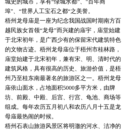
城史的城市，享有“绿城水都”、"百年商
埠"、“世界人工宝石之都“之美誉。
梧州龙母庙是一座为纪念我国战国时期南方百
越民族女首领“龙母”而兴建的庙宇，庙堂始建
于北宋初年，是广西少有的保留宋代建筑特色
的文物古迹。梧州龙母庙位于梧州市桂林路，
庙堂始建于北宋初年，兼有宋、明、清时代的
建筑风格，具有很高的历史、旅游价值，是梧
州乃至桂东南最著名的旅游区之一。梧州龙母
庙依山面水，占地面积5000多平方米，由牌
坊、前殿、中殿、后宫、行宫、龟池、商场等
组成。每年农历五月初八和农历八月十五是龙
母庙最热闹的时候。
梧州石表山旅游风景区将明澈的河水、洁净的