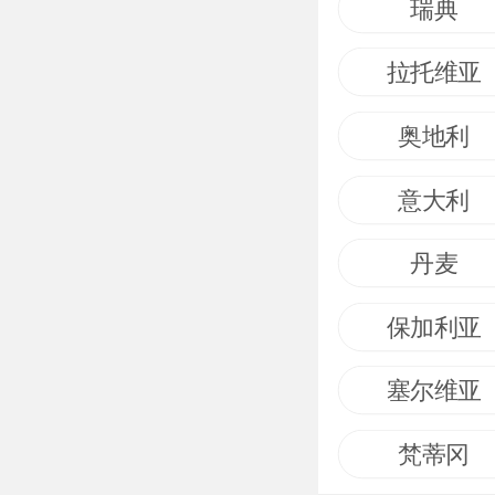
瑞典
拉托维亚
奥地利
意大利
丹麦
保加利亚
塞尔维亚
梵蒂冈