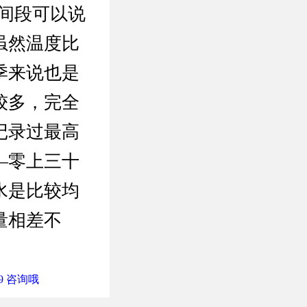
间段可以说
虽然温度比
季来说也是
较多，完全
记录过最高
—零上三十
水是比较均
量相差不
9 咨询哦