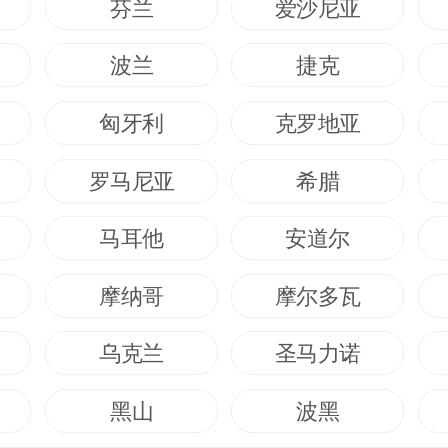
芬兰
爱沙尼亚
波兰
捷克
匈牙利
克罗地亚
罗马尼亚
希腊
马耳他
安道尔
摩纳哥
摩尔多瓦
乌克兰
圣马力诺
黑山
波黑