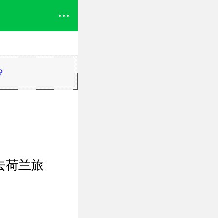
？
去荷兰旅