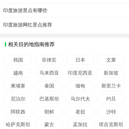
印度旅游景点有哪些
印度旅游网红景点推荐
相关目的地指南推荐
韩国
菲律宾
日本
文莱
越南
马来西亚
印度尼西亚
新加坡
柬埔寨
泰国
缅甸
斯里兰卡
尼泊尔
巴基斯坦
马尔代夫
约旦
阿联酋
朝鲜
老挝
沙特
哈萨克斯坦
蒙古
孟加拉
塔吉克斯坦