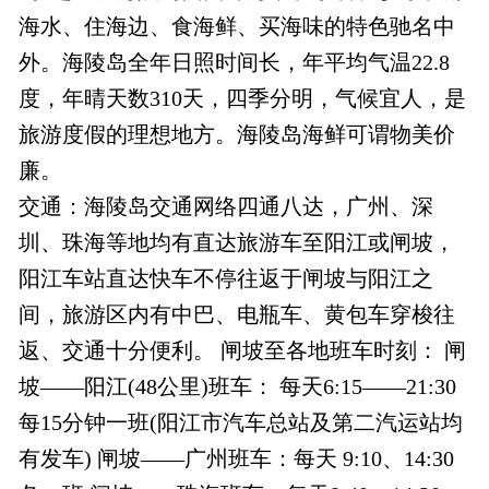
海水、住海边、食海鲜、买海味的特色驰名中
外。海陵岛全年日照时间长，年平均气温22.8
度，年晴天数310天，四季分明，气候宜人，是
旅游度假的理想地方。海陵岛海鲜可谓物美价
廉。
交通：海陵岛交通网络四通八达，广州、深
圳、珠海等地均有直达旅游车至阳江或闸坡，
阳江车站直达快车不停往返于闸坡与阳江之
间，旅游区内有中巴、电瓶车、黄包车穿梭往
返、交通十分便利。 闸坡至各地班车时刻： 闸
坡——阳江(48公里)班车： 每天6:15——21:30
每15分钟一班(阳江市汽车总站及第二汽运站均
有发车) 闸坡——广州班车：每天 9:10、14:30