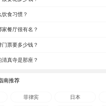
么饮食习惯？
哪家餐厅很有名？
碑门票要多少钱？
的清真寺是那座？
指南推荐
菲律宾
日本