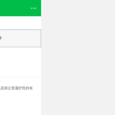
？
务及因公普通护照持有