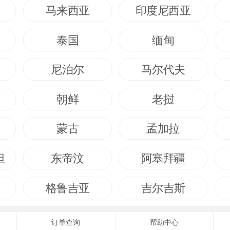
马来西亚
印度尼西亚
泰国
缅甸
尼泊尔
马尔代夫
朝鲜
老挝
蒙古
孟加拉
坦
东帝汶
阿塞拜疆
格鲁吉亚
吉尔吉斯
订单查询
帮助中心