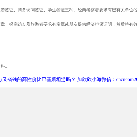
游签证、商务访问签证、学生签证三种。经商考察者要求有巴有关单位(
证章；探亲访友及旅游者要求有亲属或朋友提供经济担保证明，然后持有
...
又省钱的高性价比巴基斯坦游吗？ 加欣欣小海微信：cncncom20