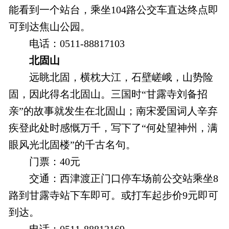
能看到一个站台，乘坐104路公交车直达终点即
可到达焦山公园。
电话：0511-88817103
北固山
远眺北固，横枕大江，石壁嵯峨，山势险
固，因此得名北固山。三国时“甘露寺刘备招
亲”的故事就发生在北固山；南宋爱国词人辛弃
疾登此处时感慨万千，写下了“何处望神州，满
眼风光北固楼”的千古名句。
门票：40元
交通：西津渡正门口停车场前公交站乘坐8
路到甘露寺站下车即可。或打车起步价9元即可
到达。
电话：0511-88812169