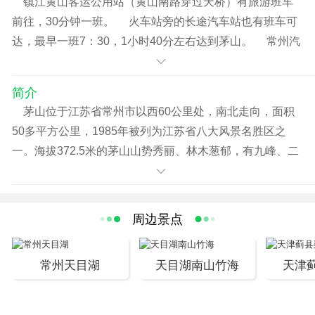
镇江黄山客运公用站（黄山南路穿过天桥）有旅游班车
前往，30分钟一班。 火车站旁的长途汽车站也有班车可
达，最早一班7：30，1小时40分左右达到茅山。 常州汽
车站也有直达茅山的长途班车。 回程时如赶不上直达
车，可以坐到宝堰的车（班次很多，人满就发车），到达
简介
宝堰后再坐往镇江的车，全程2小时左右。 自驾车：从上
茅山位于江苏省常州市以西60公里处，南北走向，面积
海出发，走沪宁高速，在句容出口下高速，经过五里墩收
50多平方公里，1985年被列为江苏省八大风景名胜区之
费站，沿路标即能直通茅山风景区。为避免节日在沪宁高
一。海拔372.5米的茅山山势秀丽、林木葱郁，有九峰、二
速入口被堵，可走如下道路：上中环线（市内各口皆可通
十六洞、十九泉之说，峰峦叠嶂的群山中，华阳洞、青龙
达）－A12沪嘉高速－转A5高速－转沿江高速－向常州方
洞等洞中有洞，千姿百态、星罗棋布的人工水库使茅山更
向到底－直接连着走沪宁高速（向南京镇江方向）－句容
显湖光山色，可谓“春见山容，夏见山气，秋见山情，冬见
周边景点
出口下沪宁高速－出口后左转走地面道路S243省道－过收
山骨”。茅山还是著名的道教圣地，相传汉元帝初元5年（公
费口（10元）－出收费口直接过一个盘岛向杭州方向－按
元前44年），陕西咸阳茅氏三兄弟来茅山采药炼丹，济世
路面的广告牌直接就可到达矛山风景区。 从南京出发，
常州天目湖
天目湖南山竹海
天津
救民，被称为茅山道教之祖师，后齐梁隐士陶弘景集儒、
除了走沪宁高速外，还可以沿104国道前进，经马群、汤
佛、道三家创立了道教茅山派，唐宋以来，茅山一直被列
山，到句容，再顺宁杭国道到后白镇，左拐，向茅山进
为道教之“第一福地，第八洞天”，曾引来诸多文人墨客留下