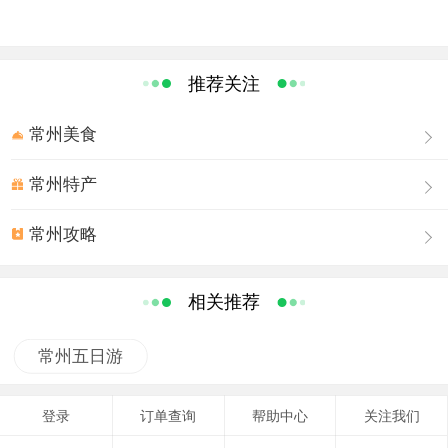
军，到茅山镇中心转盘后，向右行2公里，到茅山风景区南
诗篇。抗日战争时期，陈毅元帅等革命先辈在此与敌开展
大门。南京出发全程85公里，耗时1个半小时左右。路面情
游击战，使之成为我国著名的六大抗日根据地之一。茅山
况良好。全程在茅山有一个收费站，小车收费10元。
有“山美、道圣、洞奇”之特色，区内主要景点有茅山道院九
推荐关注
宵万福宫、印宫、乾元宫、华阳洞、金牛洞、新四军纪念
馆等。
常州美食
道教圣地
常州特产
茅山是中国道教上清派发祥地，自东汉明帝永平二年
（59年）建“白鹤庙”，三国时吴主孙权建“景阳馆”，南
朝时
常州攻略
建“曲林馆”，至梁代已有知名道馆50余处，精舍10余处。到
元朝，计有257处庵靖道院，房屋5000余间，道士数千
人，著名的有三宫（九霄万福宫、元符万宁宫、崇禧万寿
相关推荐
宫）五观（乾元观、玉晨观、白云观、德祐观、仁祐
观）。其中德祐观、仁祐观遗址位于茅山景区二、三茅峰
常州五日游
顶，白云观遗址位于茅山白云峰脚下，玉晨观位于茅山雷
平山之北，现为玉晨村所在地。
登录
订单查询
帮助中心
关注我们
茅山，是著名的道教圣地。茅山道教源远流长，相传早