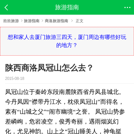
旅游指南
欣欣旅游
旅游指南
商洛旅游指南
正文
想和家人去厦门旅游三四天，厦门周边有哪些好玩
的地方？
陕西商洛凤冠山怎么去？
2015-08-18
凤冠山位于秦岭东段南麓陕西省丹凤县城北。
今丹凤因“襟带丹江水，枕依凤冠山”而得名，
素有“山城之父”“闹市幽境“之誉。 凤冠山势参
差嶙峋，危岩凌空，俊秀奇丽，遇雨烟岚幻
化，尤见神韵。山上之“冠山睡美人，神龟挺