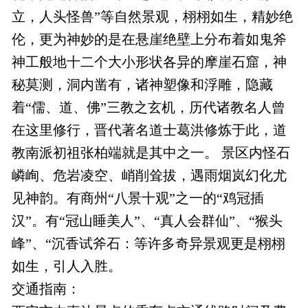
立，人头怪兽”等自然景观，栩栩如生，精妙绝
伦，更为神妙的是在悬崖绝壁上分布着如鬼斧
神工般地十二个大小形状各异的摩崖石窟，神
秘莫测，洞内凿有，诸神塑像和浮雕，隐藏
着“儒、道、佛”三教之玄机，历代诸教名人曾
在这里修行，晋代著名道士葛洪修炼于此，道
教南派初祖张柏端就是其中之一。 景区内怪石
嶙峋、危岩凌空、峭削耸拔，遇雨烟岚幻化尤
见神韵。有商州“八景十观”之一的“鸡冠插
汉”。有“冠山睡美人”、“真人会群仙”、“猴头
峰”、“沉香试斧石：等许多奇异景观更是栩栩
如生，引人入胜。
交通指南：