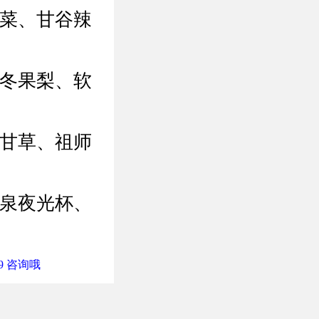
花菜、甘谷辣
、冬果梨、软
、甘草、祖师
酒泉夜光杯、
9 咨询哦