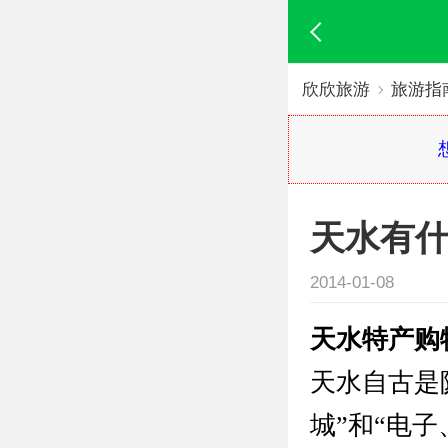
欣欣旅游
旅游指
天水有
2014-01-08
天水特产购
天水自古是
城”和“电