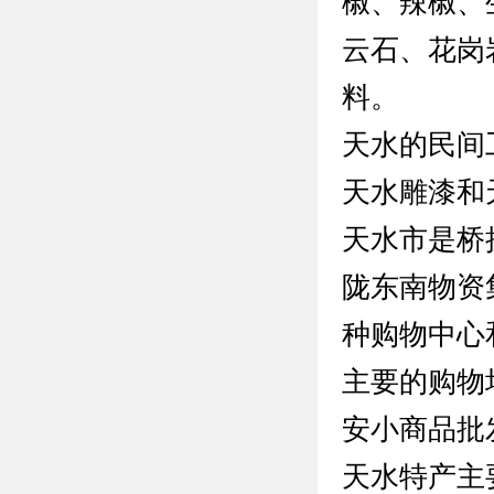
椒、辣椒、
云石、花岗
料。
天水的民间
天水雕漆和
天水市是桥
陇东南物资
种购物中心
主要的购物
安小商品批
天水特产主