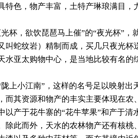
具特色，物产丰富，土特产琳琅满目，
夜光杯，欲饮琵琶马上催”的“夜光杯”，
又叫蛇纹岩）精制而成，买几只夜光杯
天水亚太购物中心，是当地比较有名的
“陇上小江南”，这样的名号足以映射出
，而其资源和物产的丰实主要体现在农
中以产于花牛寨的“花牛苹果”和产于清
。除此而外，天水的农林物产还有核桃