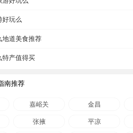
旅游好玩么
游好玩么
么地道美食推荐
么特产值得买
指南推荐
嘉峪关
金昌
张掖
平凉