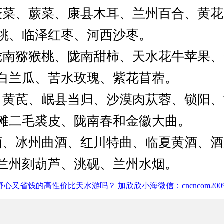
薇菜、蕨菜、康县木耳、兰州百合、黄
桃、临泽红枣、河西沙枣。
陇南猕猴桃、陇南甜柿、天水花牛苹果
白兰瓜、苦水玫瑰、紫花苜蓿。
、黄芪、岷县当归、沙漠肉苁蓉、锁阳
滩二毛裘皮、陇南春和金徽大曲。
酒、冰州曲酒、红川特曲、临夏黄酒、
兰州刻葫芦、洮砚、兰州水烟。
心又省钱的高性价比天水游吗？ 加欣欣小海微信：cncncom200