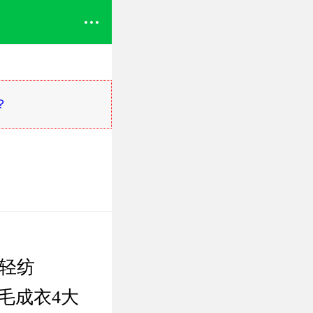
？
轻纺
毛成衣4大