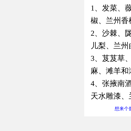
1、发菜、
椒、兰州香
2、沙棘、
儿梨、兰州
3、芨芨草
麻、滩羊和
4、张掖南
天水雕漆、
想来个舒