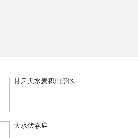
甘肃天水麦积山景区
天水伏羲庙