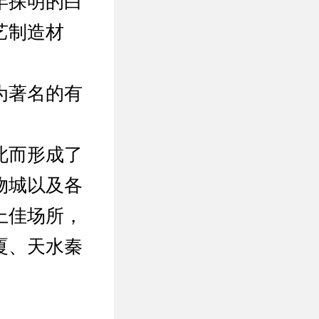
年探明的白
艺制造材
为著名的有
此而形成了
物城以及各
上佳场所，
厦、天水秦