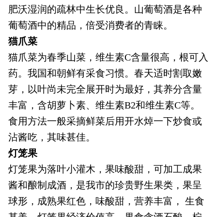
肥沃湿润的疏林中生长优良。山葡萄酒是各种
葡萄酒中的精品，倍受消费者的青睐。
猫爪菜
猫爪菜为春季山菜，维生素C含量很高，根可入
药。我国和朝鲜有采食习惯。春天适时割取嫩
芽，以叶尚未完全展开时为最好，其养分含量
丰富，含胡萝卜素、维生素B2和维生素C等。
食用方法一般采摘鲜菜后用开水焯一下炒食或
沾酱吃，其味甚佳。
灯笼果
灯笼果为落叶小灌木，果味酸甜，可加工成果
酱和酿制成酒，是我市的珍贵野生果类，果呈
球形，成熟果红色，味酸甜，营养丰富， 生食
甚美。灯笼果经济价值高，果食含酒石酸、柠