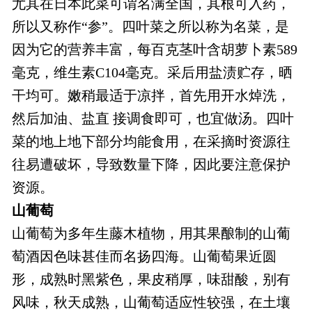
尤其在日本此菜可谓名满全国，其根可入药，
所以又称作“参”。四叶菜之所以称为名菜，是
因为它的营养丰富，每百克茎叶含胡萝卜素589
毫克，维生素C104毫克。采后用盐渍贮存，晒
干均可。嫩稍最适于凉拌，首先用开水焯洗，
然后加油、盐直 接调食即可，也宜做汤。四叶
菜的地上地下部分均能食用，在采摘时资源往
往易遭破坏，导致数量下降，因此要注意保护
资源。
山葡萄
山葡萄为多年生藤木植物，用其果酿制的山葡
萄酒因色味甚佳而名扬四海。山葡萄果近圆
形，成熟时黑紫色，果皮稍厚，味甜酸，别有
风味，秋天成熟，山葡萄适应性较强，在土壤