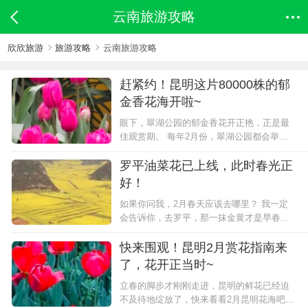
云南旅游攻略
欣欣旅游
旅游攻略
云南旅游攻略
赶紧约！昆明这片80000株的郁
金香花海开啦~
眼下，翠湖公园的郁金香花开正艳，正是最
佳观赏期。 每年2月份，翠湖公园都会举办
郁金香花展，到现在已经有10年时间了。 今
年翠湖公园共栽种郁金香80000余株，颜色以
罗平油菜花已上线，此时春光正
红、黄、粉、复色为主。 除了郁金香，还有
好！
其他时...
如果你问我，2月春天应该去哪里？ 我一定
会告诉你，去罗平，那一抹金黄才是早春最
傲娇的颜色！ 油菜花并不稀奇，哪里都有，
但说到油菜花海，很多人脑海里首先想起
快来围观！昆明2月赏花指南来
的，就是罗平，因为对比起其他地方的花
了，花开正当时~
田，它实属特....
立春的脚步才刚刚走进，昆明的鲜花已经迫
不及待地绽放了，快来看看2月昆明花海吧！