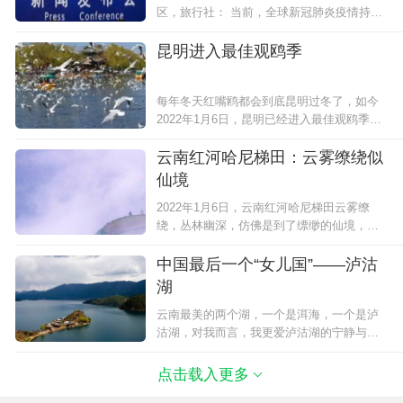
区，旅行社： 当前，全球新冠肺炎疫情持续
蔓延，周边国家疫情形势复杂严峻。为坚决
贯彻落实“外防输入、内防反弹、严防外传”防
昆明进入最佳观鸥季
控策略，切实保障人民群众身体健康...
每年冬天红嘴鸥都会到底昆明过冬了，如今
2022年1月6日，昆明已经进入最佳观鸥季。
现在，回到滇池的红嘴鸥已经有上万只了，
在海埂公园、环西桥、大观楼、环湖南岸、
云南红河哈尼梯田：云雾缭绕似
晋宁东大河、捞鱼河等地都出现了红嘴鸥。
仙境
昆明最佳...
2022年1月6日，云南红河哈尼梯田云雾缭
绕，丛林幽深，仿佛是到了缥缈的仙境，却
又透着丝丝人间烟火气。 11月-3月份，正值
元阳梯田灌水季节，拍光与影跟梯田完美结
中国最后一个“女儿国”——泸沽
合、看云海梯田云卷云舒,观日出日落，山有
湖
多高水有多...
云南最美的两个湖，一个是洱海，一个是泸
沽湖，对我而言，我更爱泸沽湖的宁静与安
详！ 泸沽湖的美绝对名副其实，泸沽湖的神
秘却早已消散，前往泸沽湖的道路也是出了
点击载入更多
名的烂。 来 泸沽湖 坐船去湖中看一次日出