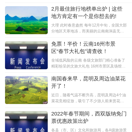
翠湖公园 每年2月份，翠湖公园都会举办郁
金香花展，到现在已经有10年时间了。 今年
2月最佳旅行地榜单出炉 | 这些
翠湖公园共栽种郁金香80000余株，颜色以
地方肯定有一个是你想去的!
红、黄、...
大理 此时春意盎然 每年12月中旬，全国大部
分地区天寒地冻，而美丽的云南南涧县无量
山却春意盎然。一株株粉色的冬樱花开满了
山谷。 这里县城51公里，海拔2175米。花期
免票！半价！云南16州市景
每年11月底至12月初，25天左右，樱花谷面
区“春节大礼包”请查收！
积约200...
全域低风险的云南 各级文旅部门精心准备了
精彩纷呈的文旅大礼包 16州市景区及场馆优
惠活动诚意满满 迪庆 梅里雪山景区：金沙江
大湾景区对迪庆州户籍人员实行半票；雾浓
南国春来早，昆明及周边油菜花
顶、飞来寺、明永冰川、雨崩等对迪庆州户
开了！
籍人...
近日，随着气温不断升高，昆明及周边4个油
菜花竞相绽放，吸引了不少游人前来赏花拍
照，尽享乡村美景。 曲靖 近日罗平县板桥镇
巨朵村的油菜花已经展现出它浪漫的美景。
2022年春节期间，西双版纳免门
巨朵村首批油菜花开正艳进入赏花期，大地
票优惠政策出炉
一片金....
各县（市、区）文化和旅游局，各A级旅游景