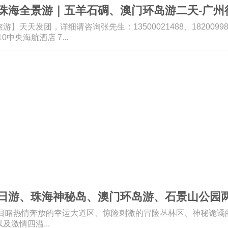
珠海全景游｜五羊石碉、澳门环岛游二天-广州
】天天发团，详细请咨询张先生：13500021488、1820099
0中央海航酒店 7...
日游、珠海神秘岛、澳门环岛游、石景山公园
★目睹热情奔放的幸运大道区、惊险刺激的冒险丛林区、神秘诡谲
及激情四溢...