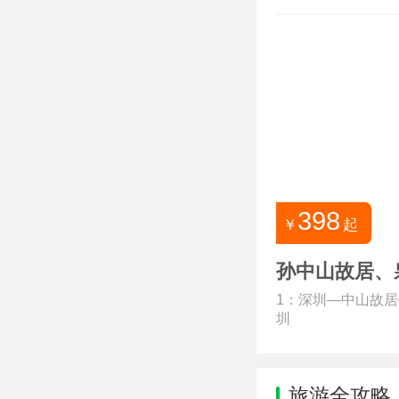
398
￥
起
孙中山故居、
1：深圳—中山故
圳
旅游全攻略