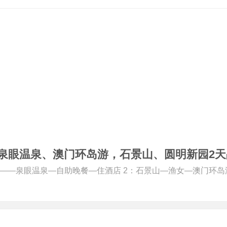
泉眼温泉、澳门环岛游，石景山、圆明新园2天
居——泉眼温泉—自助晚餐—住酒店 2：石景山—渔女—澳门环