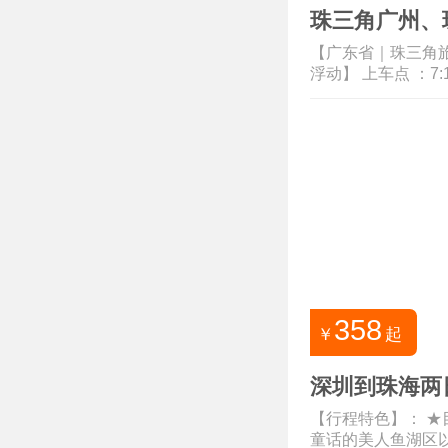
珠三角广州、
【广东省｜珠三角旅游
浮动】 上车点 ：7:1
358
￥
起
深圳到珠海两
【行程特色】： 
童话的美人鱼湖区以