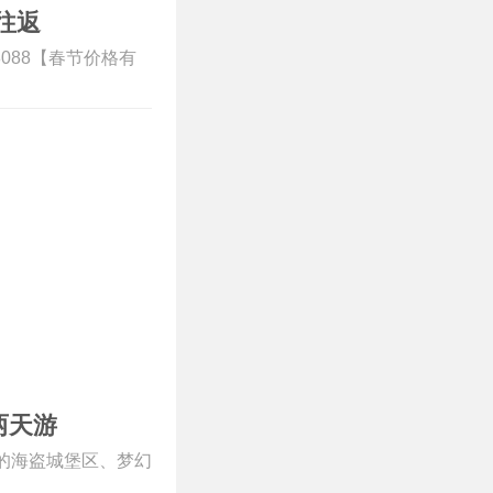
往返
8088【春节价格有
两天游
的海盗城堡区、梦幻