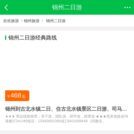
锦州二日游
欣欣旅游
锦州旅游
锦州二日游
锦州
二日游经典路线
468
￥
起
锦州到古北水镇二日、住古北水镇景区二日游、司马台
长城
★★★ 周边线路推荐：亲子游，团队游，研学游，踏青游 ★★★更多线路咨询
请拨打24小时电话：15940683366或13841699448（同微信...