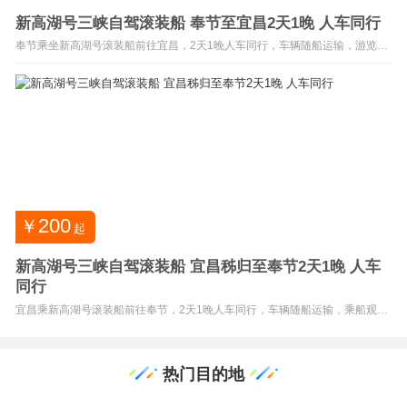
新高湖号三峡自驾滚装船 奉节至宜昌2天1晚 人车同行
奉节乘坐新高湖号滚装船前往宜昌，2天1晚人车同行，车辆随船运输，游览长
江三峡与三峡大坝，套餐含1早1正餐，多款舱房可选，重庆自驾三峡热门线
路。 ✅自驾车辆可直接开上游轮， 爱车随船航行 ，水陆联动畅游长江三峡 ✅
顺江而下途经 瞿塘峡、巫峡、西陵峡 ，行程包含 三峡大坝 景点游览 ✅套餐包
含船上 1份早餐+1份正餐 ，...
200
￥
起
新高湖号三峡自驾滚装船 宜昌秭归至奉节2天1晚 人车
同行
宜昌乘新高湖号滚装船前往奉节，2天1晚人车同行，车辆随船运输，乘船观长
江三峡风光，多种舱房可选，自驾出游优选！ 推荐理由： 新高湖号三峡自驾滚
装船， 宜昌→奉节2天1晚，实现人车同行游三峡。 ✅自驾爱车直接开上游轮，
爱车随船航行 ，水陆联动畅游长江三峡 ✅逆江上行途经 西陵峡、巫峡、瞿塘
峡 ✅三峡航线稀缺...
热门目的地