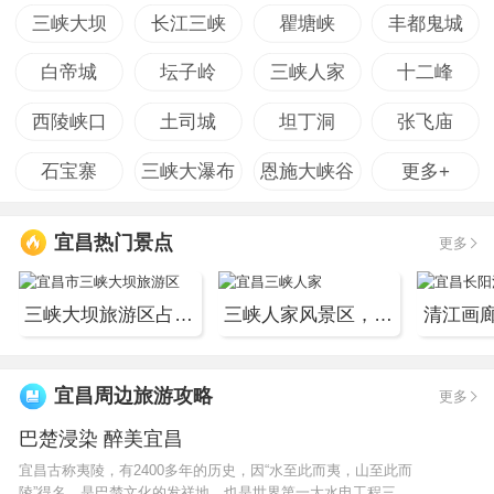
三峡大坝
长江三峡
瞿塘峡
丰都鬼城
白帝城
坛子岭
三峡人家
十二峰
西陵峡口
土司城
坦丁洞
张飞庙
石宝寨
三峡大瀑布
恩施大峡谷
更多+
宜昌热门景点
更多
三峡大坝旅游区占12.8平方公里，目前对游客开放的有...
三峡人家风景区，位于宜昌市以西约三十多公里处。...
宜昌周边旅游攻略
更多
巴楚浸染 醉美宜昌
宜昌古称夷陵，有2400多年的历史，因“水至此而夷，山至此而
陵”得名，是巴楚文化的发祥地，也是世界第一大水电工程三峡