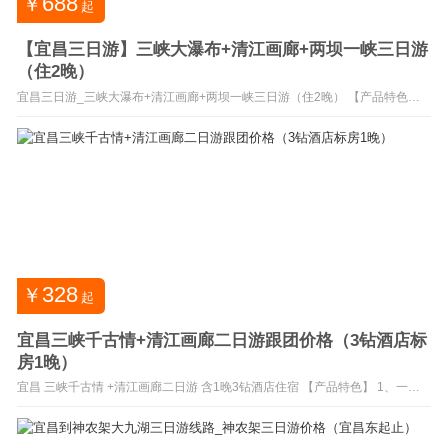
688
￥
起
【宜昌三日游】三峡大瀑布+清江画廊+两坝一峡三日游
（住2晚）
宜昌三日游_三峡大瀑布+清江画廊+两坝一峡三日游（住2晚） 【产品特色】
1、中国十大名瀑之 三峡大瀑布 ，夏日感受穿瀑的独特体验！ 2、“八百里 清江
美如画，三百里 画廊 在长阳”。巴人故里、美丽清江 3、游览世纪工程、国之
重器— 三峡大坝 ，感受世纪伟业！ 4、乘坐 两坝一峡 游船过葛洲坝船闸体
验、畅游西陵峡美景！...
328
￥
起
宜昌三峡千古情+清江画廊二日游跟团价格（3钻酒店标
房1晚）
宜昌 三峡千古情 +清江画廊二日游 含1晚3钻酒店住宿 【产品特色】 1、一生
必看的 三峡千古情 演出（宜昌保卫战、郑和下西洋、聊斋鬼屋） 2、国家
AAAAA级风景名胜 清江画廊 （游船慢游） 3、住宿升级1晚3钻 品牌连锁酒店
宜昌二日游三峡千古情+清江画廊预定咨询：0717-6525606、18908600401