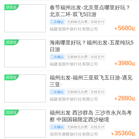
春节福州出发-北京景点哪里好玩？
跟团游
北京二环·双飞5日游
二次确认
无购物无自费
在线支付
5680
￥
起
福建省国中旅行社有限公司
海南哪里好玩？福州出发-五星纯玩5
跟团游
日游
二次确认
无购物无自费
在线支付
3980
￥
起
福建省国中旅行社有限公司
福州出发-福州三亚双飞五日游-遇见
跟团游
三亚·
二次确认
无购物无自费
在线支付
2880
￥
起
福建省国中旅行社有限公司
福州出发 西沙群岛 三沙市永兴岛考
跟团游
察 中国国籍限定西沙秘境
二次确认
无购物无自费
在线支付
35360
￥
起
深圳市康辉旅行社有限公司