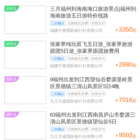
三月福州到海南海口旅游景点|福州到
跟团游
海南旅游五日游特价线路
二次确认
无购物无自费
在线支付
3350
￥
起
福建中青国际旅行社有限公司
张家界纯玩双飞五日游_张家界旅游
跟团游
跟团5日游_张家界跟团旅费用
二次确认
无购物无自费
在线支付
2880
￥
起
福建中青国际旅行社有限公司
9福州出发到江西望仙谷婺源篁岭景
团队游
区景德镇三清山风景区5日4晚
二次确认
无购物无自费
在线支付
7016
￥
起
九江方诚国际旅行社有限公司
63福州出发到江西南昌庐山市婺源三
团队游
清山风景区景德镇望仙谷5日
二次确认
无购物无自费
在线支付
9502
￥
起
九江方诚国际旅行社有限公司