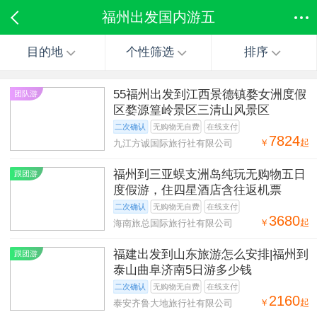
福州出发国内游五
目的地
个性筛选
排序
55福州出发到江西景德镇婺女洲度假
团队游
区婺源篁岭景区三清山风景区
二次确认
无购物无自费
在线支付
7824
￥
起
九江方诚国际旅行社有限公司
福州到三亚蜈支洲岛纯玩无购物五日
跟团游
度假游，住四星酒店含往返机票
二次确认
无购物无自费
在线支付
3680
￥
起
海南旅总国际旅行社有限公司
福建出发到山东旅游怎么安排|福州到
跟团游
泰山曲阜济南5日游多少钱
二次确认
无购物无自费
在线支付
2160
￥
起
泰安齐鲁大地旅行社有限公司