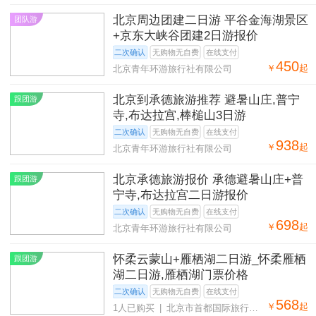
北京周边团建二日游 平谷金海湖景区
团队游
+京东大峡谷团建2日游报价
二次确认
无购物无自费
在线支付
450
￥
起
北京青年环游旅行社有限公司
北京到承德旅游推荐 避暑山庄,普宁
跟团游
寺,布达拉宫,棒槌山3日游
二次确认
无购物无自费
在线支付
938
￥
起
北京青年环游旅行社有限公司
北京承德旅游报价 承德避暑山庄+普
跟团游
宁寺,布达拉宫二日游报价
二次确认
无购物无自费
在线支付
698
￥
起
北京青年环游旅行社有限公司
怀柔云蒙山+雁栖湖二日游_怀柔雁栖
跟团游
湖二日游,雁栖湖门票价格
二次确认
无购物无自费
在线支付
568
￥
起
1人已购买 | 北京市首都国际旅行社