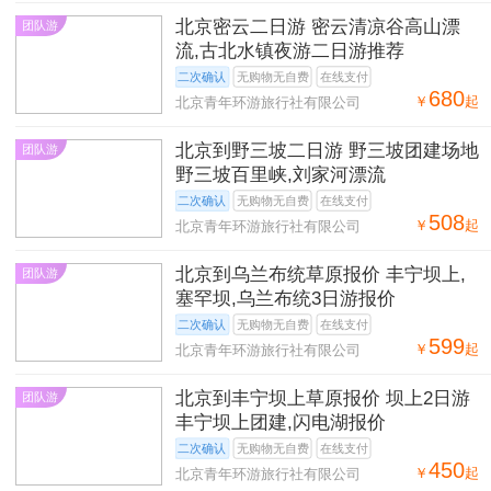
北京密云二日游 密云清凉谷高山漂
团队游
流,古北水镇夜游二日游推荐
二次确认
无购物无自费
在线支付
680
￥
起
北京青年环游旅行社有限公司
北京到野三坡二日游 野三坡团建场地
团队游
野三坡百里峡,刘家河漂流
二次确认
无购物无自费
在线支付
508
￥
起
北京青年环游旅行社有限公司
北京到乌兰布统草原报价 丰宁坝上,
团队游
塞罕坝,乌兰布统3日游报价
二次确认
无购物无自费
在线支付
599
￥
起
北京青年环游旅行社有限公司
北京到丰宁坝上草原报价 坝上2日游
团队游
丰宁坝上团建,闪电湖报价
二次确认
无购物无自费
在线支付
450
￥
起
北京青年环游旅行社有限公司