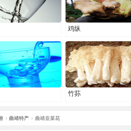
鸡纵
竹荪
游
曲靖特产
曲靖韭菜花