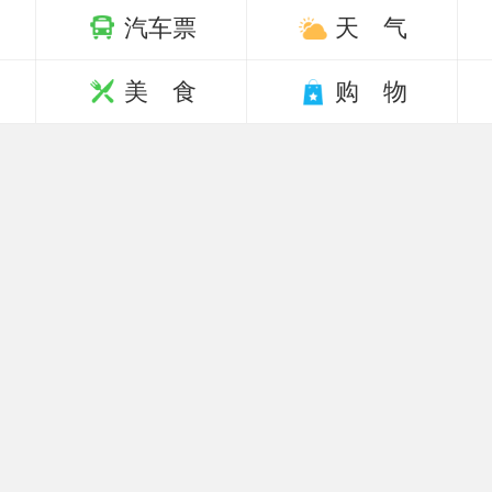
汽车票
天 气
美 食
购 物