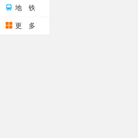
地 铁
更 多