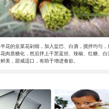
籽半花的韭菜花剁细，加入盐巴、白酒，搅拌均匀，
菜花肉质糖化，然后拌上干苤蓝丝、辣椒、红糖、白
嫩鲜美，甜咸适口，有助于增进食欲。