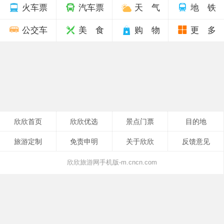
火车票
汽车票
天 气
地 铁
公交车
美 食
购 物
更 多
欣欣首页
欣欣优选
景点门票
目的地
旅游定制
免责申明
关于欣欣
反馈意见
欣欣旅游网手机版-m.cncn.com