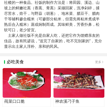
社稷的一种食品。社饭的制作方法是：将田园、溪边、山
坡上的鲜嫩社蒿（香蒿、青蒿）采撷回家，洗净剁碎，揉
尽苦水，焙干，与野蒜（胡葱）、地米菜、腊豆干、腊肉
干等辅料掺合糯米（可掺部分粘米，但需先将粘米煮成半
熟后合入糯米）蒸或焖制而成。其味鲜美，芳香扑鼻，松
软可口，老少皆宜。
土家人做社饭不光是自家人吃，还把它作为馈赠亲友的
佳品，故有民谚说，“送完了自家的，吃不完别家的”，充分
显示出土家人淳朴、亲和的民风。
必吃美食
更多
莼菜口口脆
神农溪刁子鱼