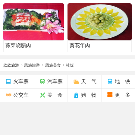
薇菜烧腊肉
葵花年肉
欣欣旅游
恩施旅游
恩施美食
社饭
火车票
汽车票
天 气
地 铁
公交车
美 食
购 物
更 多