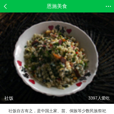
恩施美食
社饭
3397人爱吃
社饭自古有之，是中国土家、苗、侗族等少数民族祭祀