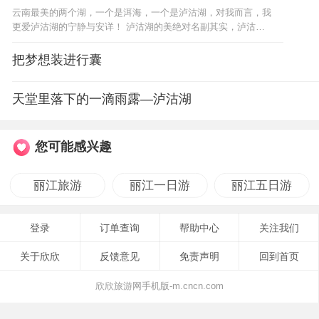
云南最美的两个湖，一个是洱海，一个是泸沽湖，对我而言，我
更爱泸沽湖的宁静与安详！ 泸沽湖的美绝对名副其实，泸沽湖
的神秘却早已消散，前往泸沽湖的道路也是出了名的烂。 来 泸
沽湖 坐船去湖中看一次日出是一次不...
把梦想装进行囊
天堂里落下的一滴雨露—泸沽湖
您可能感兴趣
丽江旅游
丽江一日游
丽江五日游
登录
订单查询
帮助中心
关注我们
关于欣欣
反馈意见
免责声明
回到首页
欣欣旅游网手机版-m.cncn.com