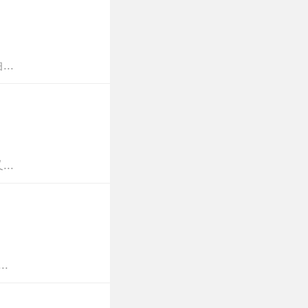
..
..
.