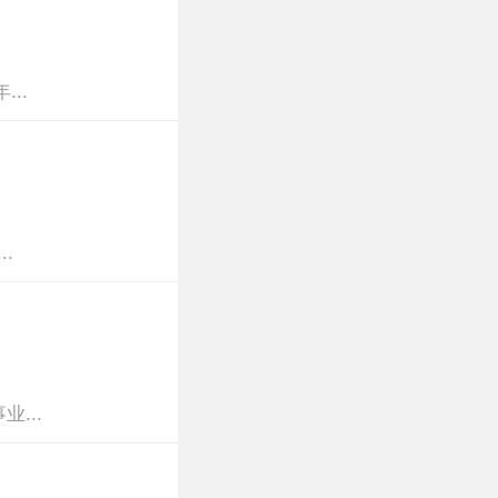
..
.
...