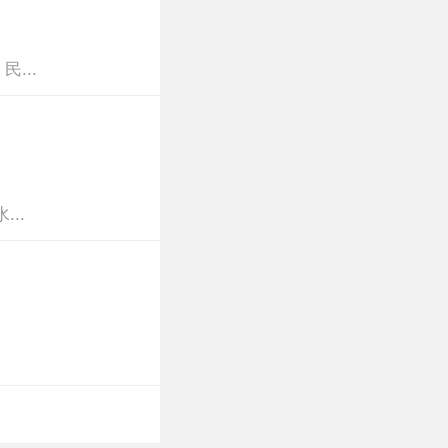
...
..