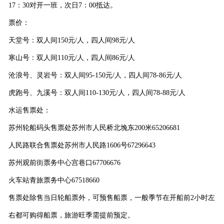
17
：
30
对开一班，次日
7
：
00
抵达。
票价：
天堂号：双人间
150
元
/
人，四人间
98
元
/
人
寒山号：双人间
110
元
/
人，四人间
86
元
/
人
沧浪号、灵岩号：双人间
95-150
元
/
人，四人间
78-86
元
/
人
虎跑号、九溪号：双人间
110-130
元
/
人，四人间
78-88
元
/
人
水运售票处：
苏州轮船码头售票处苏州市人民桥北堍东
200
米
65206681
人民路联合售票处苏州市人民路
1606
号
67296643
苏州观前街票务中心宫巷口
67706676
火车站青旅票务中心
67518660
售票处除售当日轮船票外，可预售船票，一般季节在开船前
2
小时左
右都可购得船票，旅游旺季需提前预定。