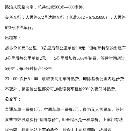
路沿人民路向南，总共也就
500
米
—600
米路。
参考车行：人民路
672
号达胜车行（电话
0512
－
67535890
），人民路
673
号洋洋车行。
出租车：
起步价
10
元
/3
公里，
3
公里后每公里单价
1.8
元（但帕萨特型的出租车
3
公里后每公里单价
2
元），
5
公里后加收
50%
空驶费。等候时间超过
5
分钟，每
5
分钟折合
1
公里。
23
：
00~
次日
5
：
00
，收取夜间用车补贴费。即除基价公里内起步费
不变外，超基价公里部分可加收该类车租价
20%
的夜间补贴费。
公交车
：
普通车单一票价
1
元，空调车单一票价
2
元，多为无人售票车。苏州
某些市郊线路实行
“
翻牌票价
”
，即全程不是一样票价。上车门有块
提示牌，标明此站上车的票价，且途中由司机翻动，故得名。