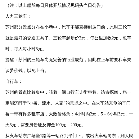
（注：以上船舶每日具体开航情况见码头当日公告）
人力三轮车：
苏州部分景点分布在小巷中，汽车不能直接到达门前，此时三轮车
就是最好的交通工具了。三轮车起步价
2
元，每公里加收
2
元，包车
时，每人每小时
5
元。
提醒：苏州的三轮车尚无完善的行业规范，因此在上车前要和车夫
谈妥价钱，以免上当。
自行车：
苏州的景点比较集中，骑着一辆自行车走街串巷、访古探幽，您一
定能沉醉于
“
小桥、流水、人家
”
的意境之中。在火车站东侧的平门
桥一带有许多租车店，大致价格为：
4
小时内
2
元，
5
－
6
小时
3
元，一
天
5
元，需要身份证及押金
100
元
—200
元。
从火车站东广场坐
1
路等一站路到平门下。或出火车站向东，到人民