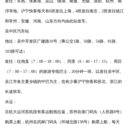
发往：常熟、张家港、昆山、镇湖、南通、无锡、溧阳、杭州、南
浔等地。沪宁快客每天有
6
班发往上海，
4
班发往南京，
2
班发往镇江
和常州，安徽、河南、山东方向均由此站发车。
吴中区汽车站
地址：吴中开发区广建路
10
号（乘公交
1
路、
50
路、
54
路、
81
路、
103
路可达）
发往：往甪直（
7
：
00
－
18
：
00
）、同里（
6
：
40
－
17
：
15
）、周庄
（
7
：
00
－
17
：
00
）的旅游专线巴士，
20
分钟一班。以发往吴中区、
吴江市各主要乡镇的中巴为主，也有少量沪宁快客和苏北、浙江的
长途班车。
水运：
京杭大运河苏杭段有客运航线往返，苏州在南门码头（人民路
8
号）
购票上船，杭州在武林门码头（环城北路
138
号）购票上船，每天