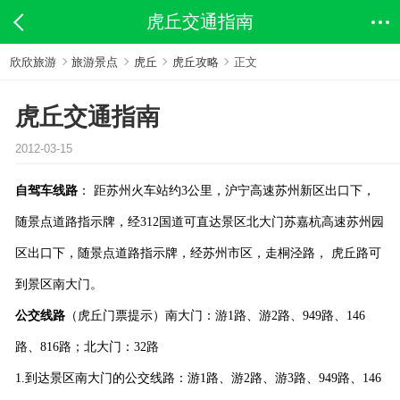
虎丘交通指南
欣欣旅游
旅游景点
虎丘
虎丘攻略
正文
虎丘交通指南
2012-03-15
自驾车线路
： 距苏州火车站约
3
公里，沪宁高速苏州新区出口下，
随景点道路指示牌，经
312
国道可直达景区北大门苏嘉杭高速苏州园
区出口下，随景点道路指示牌，经苏州市区，走桐泾路， 虎丘路可
到景区南大门。
公交线路
（虎丘门票提示）南大门：游
1
路、游
2
路、
949
路、
146
路、
816
路；北大门：
32
路
1.
到达景区南大门的公交线路：游
1
路、游
2
路、游
3
路、
949
路、
146