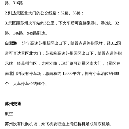
路、
316
路；
2.
到达景区北大门的公交线路：
32
路、
36
路；
3.
景区距苏州火车站约
3
公里，下火车后可直接乘游
1
、游
2
线、
32
路、
146
路、
949
路到达。
自驾游
： 沪宁高速苏州新区出口下，随景点道路指示牌，经
312
国
道可直达景区北大门；苏嘉杭高速苏州园区出口下，随景点道路指
示牌，经苏州市区，走桐泾路，玻纤路可到景区南大门 。
(
景区在
南北门均设有停车场，总面积约
12000
平方，拥有小车泊位约
400
个，大车停车位约
60
个。
苏州交通
：
航空：
苏州没有民航机场，乘飞机要取道上海虹桥机场或浦东机场。