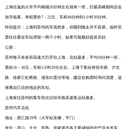
上海往返的火车平均每隔
20
分钟左右就有一班，扫墓高峰期间还会
加开临客。单程票价
7
－
22
元，车程
40
分钟到
1
小时
30
分钟。
特别提示：上海到苏州的车虽然多，但随到随走并不容易，临时买
票往往要在车站滞留一两个小时。如果可能最好提前买好。
公路：
苏州每天有多班高速大巴开往上海，北站最多，平均
20
分钟一班，
票价
26
－
30
元，车程
1
小时
20
分左右。上海下客站有恒丰路、沪太
路、徐家汇虹桥路、浦东白莲泾等地，建议在购票时询问清楚，选
择离自己目的地近的车站。
上海发往苏州的客车班次以恒丰路高速客运站最多。
苏州汽车北站
地址：西汇路
29
号（火车站东侧，平门）
发往：昆山、太仓、常熟、张家港市各主要城镇的中巴流水发车，