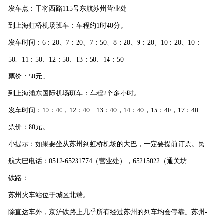
发车点：干将西路
115
号东航苏州营业处
到上海虹桥机场班车：车程约
1
时
40
分。
发车时间：
6
：
20
、
7
：
20
、
7
：
50
、
8
：
20
、
9
：
20
、
10
：
20
、
10
：
50
、
11
：
50
、
12
：
50
、
13
：
50
、
14
：
50
票价：
50
元。
到上海浦东国际机场班车：车程
2
个多小时。
发车时间：
10
：
40
，
12
：
40
，
13
：
40
，
14
：
40
，
15
：
40
，
17
：
40
票价：
80
元。
小提示：如果要坐从苏州到虹桥机场的大巴，一定要提前订票。民
航大巴电话：
0512-65231774
（营业处），
65215022
（通关坊
铁路：
苏州火车站位于城区北端。
除直达车外，京沪铁路上几乎所有经过苏州的列车均会停靠。苏州
-