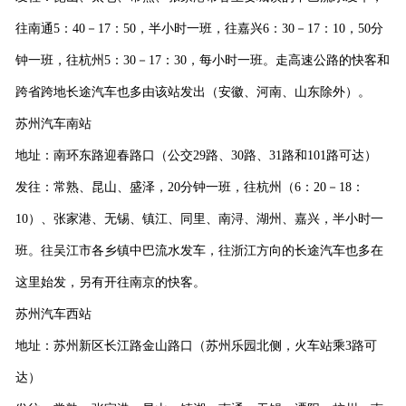
往南通
5
：
40
－
17
：
50
，半小时一班，往嘉兴
6
：
30
－
17
：
10
，
50
分
钟一班，往杭州
5
：
30
－
17
：
30
，每小时一班。走高速公路的快客和
跨省跨地长途汽车也多由该站发出（安徽、河南、山东除外）。
苏州汽车南站
地址：南环东路迎春路口（公交
29
路、
30
路、
31
路和
101
路可达）
发往：常熟、昆山、盛泽，
20
分钟一班，往杭州（
6
：
20
－
18
：
10
）、张家港、无锡、镇江、同里、南浔、湖州、嘉兴，半小时一
班。往吴江市各乡镇中巴流水发车，往浙江方向的长途汽车也多在
这里始发，另有开往南京的快客。
苏州汽车西站
地址：苏州新区长江路金山路口（苏州乐园北侧，火车站乘
3
路可
达）