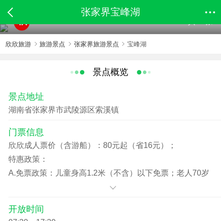
张家界宝峰湖
共78张
4A
欣欣旅游
旅游景点
张家界旅游景点
宝峰湖
景点概览
景点地址
湖南省张家界市武陵源区索溪镇
门票信息
欣欣成人票价（含游船）：80元起（省16元）；
特惠政策：
A.免票政策：儿童身高1.2米（不含）以下免票；老人70岁
（含）以上持老年证或身份证、残疾人持残疾证免票。
B.优惠政策：儿童身高1.2米（含）以上24周岁以下（不
开放时间
含）凭学生证、现役军人持军官证、张家界本地市民持身