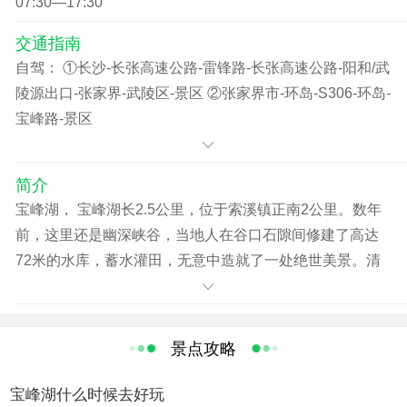
07:30—17:30
份证购景区优惠票。（上述优惠政策，需到景区自行购
买）
交通指南
自驾： ①长沙-长张高速公路-雷锋路-长张高速公路-阳和/武
陵源出口-张家界-武陵区-景区 ②张家界市-环岛-S306-环岛-
宝峰路-景区
简介
宝峰湖， 宝峰湖长2.5公里，位于索溪镇正南2公里。数年
前，这里还是幽深峡谷，当地人在谷口石隙间修建了高达
72米的水库，蓄水灌田，无意中造就了一处绝世美景。清
澈无比的湖泊倒映群山，水因山而绿，山得水更青。宝峰
湖已开发的景点以高峡平湖、鹰窝古寨、绝壁飞瀑、一线
天峡谷等最为叫绝。荡舟湖上，登玲珑翠绿的湖心岛，恍
景点攻略
若置身画中。攀上湖边高耸入云的鹰窝寨，放眼俯瞰，宝
峰湖似玲珑碧玉，镶嵌在群山峻林之中。
宝峰湖什么时候去好玩