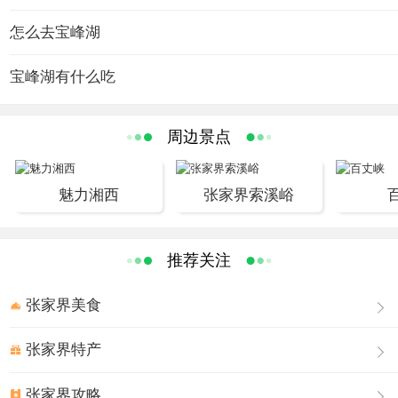
世界自然遗产宝峰湖被称为“世界湖泊经典”，地处张家界武
陵源风景名胜区的核心地带，距天子山8公里，距武陵源区
怎么去宝峰湖
政府1.5公里，距黄龙洞8公里。宝峰湖风景区集山水于一
宝峰湖有什么吃
体，融民俗风情于一身，尤以奇秀的高峡平湖绝景、“飞流
直下三千尺”的宝峰飞瀑、神秘的深山古寺闻名。
宝峰湖主要景点由宝峰湖和鹰窝寨两大块组成。其中宝峰
周边景点
湖、奇峰飞瀑、鹰窝寨、一线天被称为武陵源“四绝”。是武
陵源风景名胜中的精品景点,也是张家界核心景区惟一以水
魅力湘西
张家界索溪峪
为主的旅游景点。曾作为2001年张家界国际森林保护节文
艺表演的天然布景,在中央电视台、湖南电视台多次亮相,骤
然间成为海内外游人心中胜景。它是一座罕见的高峡平
推荐关注
湖，四面青山，一泓碧水，风光旖旎，是山水风景杰作。
宝峰湖水深72米，长2.5米公里，以其秀丽的湖光水色与幽
张家界美食
野的洞天情趣成为武陵源水景风光的代表之作，电视剧
张家界特产
《西游记》中花果山水帘洞外景就拍摄于“奇峰飞瀑”。
张家界攻略