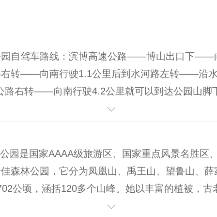
园自驾车路线：滨博高速公路——博山出口下——向
右转——向南行驶1.1公里后到水河路左转——沿
博公路右转——向南行驶4.2公里就可以到达公园山
原山国家森林公园乘车路线： 火车站乘坐1路公交
换乘11、15、50、98、113、117路公交车在
距离约: 100公里 距机场车程时间约：80分钟距火
园是国家AAAA级旅游区、国家重点风景名胜区
程时间约:30分钟距汽车站距离约:4公里 距汽车站车
十佳森林公园，它分为凤凰山、禹王山、望鲁山、薛
：起步价6元/3公里；在汽车站打车需7元
702公顷，涵括120多个山峰。她以丰富的植被，
的山光水色，古朴、浑厚、凝重的庙宇和悠久美丽的