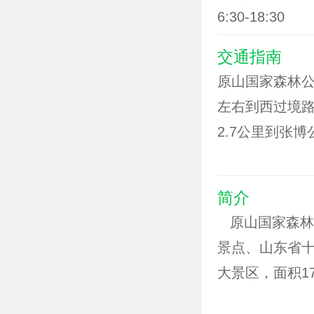
6:30-18:30
交通指南
原山国家森林公
左右到西过境路
2.7公里到张
10分钟即达。
车至博山汽车站，
简介
下车即到。距机场
原山国家森林公
公里 距火车站车
景点、山东省
分钟出租车情况
大景区，面积1
的树种，秀丽