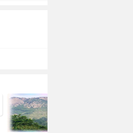
凤凰山景区是原
距博山火车站、汽
文物景观、自然
之胜地。凤凰山
，也是春秋战国
文物古迹掩映于
齐长城贯穿于景
体，观后让入浮
了丰厚的文化积
淄博