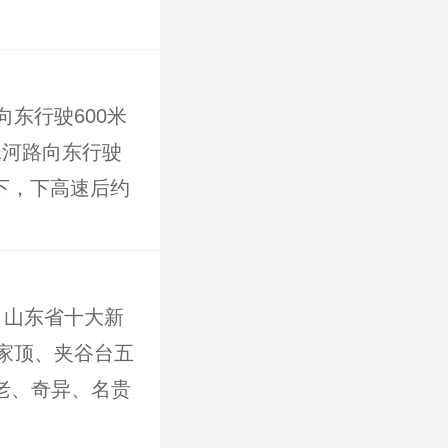
东行驶600米
水河路向东行驶
脚下，下高速后约
车或直达博山的汽
原山国家森林公园
车站距离约:40
、山东省十大新
程时间约:10
家顶、夹谷台五
古老、奇异、名贵
历史传说以及森