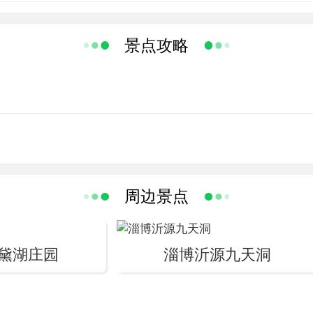
民族风情歌舞吸引着无数前来旅游观光的中外游客。
五大景区之一，占地2800亩。位于博山城西南，
景点攻略
区内山势险峻，地貌奇特，森林茂密，环境优美，
乐健身场所众多，是陶冶情操、生态旅游、休闲度假
因山似凤凰而得名。历史上曾是重要的宗教活动场所
。宋代玉皇宫、明代红门和泰山行宫、清代吕祖庙等
华五千年的历史画卷一岩画，展现于悬崖峭壁。战国
女哭长城的故事即出于此。抗日时期留下的炮楼、掩
周边景点
特地貌形成的石海为北国奇观，历史上文人墨客留下
黛湖庄园
淄博沂源九天洞