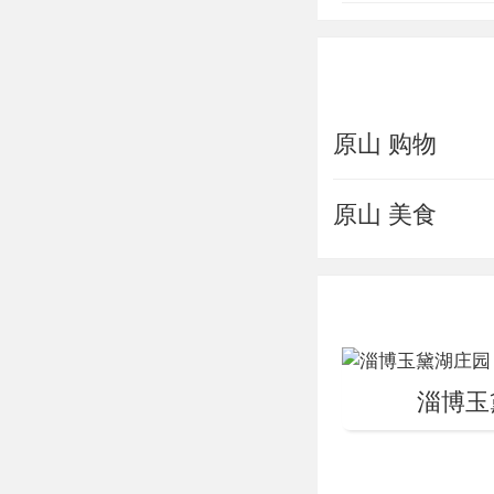
林深处的少数
山国家森林公园
车站2公里。景
景观丰富，游
原山 购物
(又名小顶山)
兵家争战之地
原山 美食
密林之中，中
区东西，孟姜
想联翩；喀斯
淀。
淄博玉