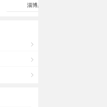
淄博黑铁山