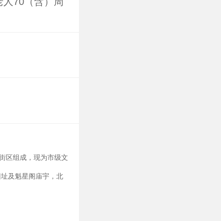
老人70（含）周
。
业街区组成，现为市级文
旧址及魁星阁庙宇，北
最完整的寺庙古建筑之