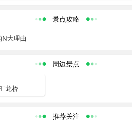
为淄博市市级重点文物保护单位。魁星阁古建筑群始建于清咸丰二年（公元
景点攻略
音殿三座不同宗教文化的大殿组成，佛、道、儒三教共处一地。主体建筑
北岸，飞檐斗拱，灵气冲霄，巍峨壮观。檐下的望砖雕刻艺术，被古建专
的N大理由
加坡、马来西亚、美、法等国考察团多次来此考察。魁星阁古庙群是研究
筑艺术等方面的珍贵实物资料。
周边景点
汇龙桥
推荐关注