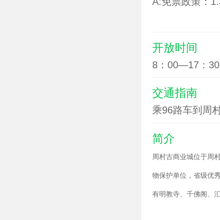
A:免票政策：
岁以上凭有效
B:优惠政策：身
开放时间
8：00—17：30
交通指南
乘96路车到周
简介
周村古商业城位于周村
物保护单位，省级优
有明教寺、千佛阁、
魁星阁古庙群坐落于