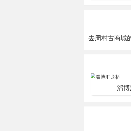
一。一九九七年被公布
元君殿、魁星阁、观
层高阁，耸立于涿河
去周村古商城
雕工艺品。泰国、新
化、宗教文化以及建
淄博