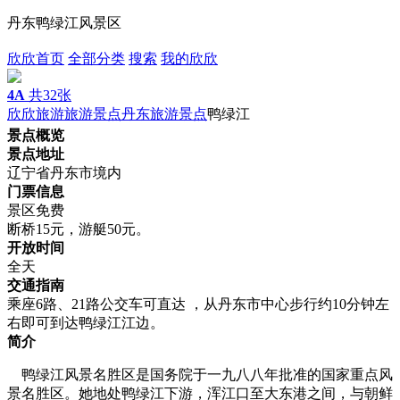
丹东鸭绿江风景区
欣欣首页
全部分类
搜索
我的欣欣
4A
共32张
欣欣旅游
旅游景点
丹东旅游景点
鸭绿江
景点概览
景点地址
辽宁省丹东市境内
门票信息
景区免费
断桥15元，游艇50元。
开放时间
全天
交通指南
乘座6路、21路公交车可直达 ，从丹东市中心步行约10分钟左
右即可到达鸭绿江江边。
简介
鸭绿江风景名胜区是国务院于一九八八年批准的国家重点风
景名胜区。她地处鸭绿江下游，浑江口至大东港之间，与朝鲜