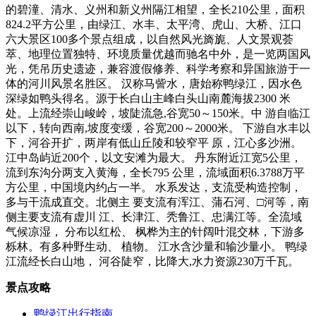
的碧潼、清水、义州和新义州隔江相望，全长210公里，面积
824.2平方公里，由绿江、水丰、太平湾、虎山、大桥、江口
六大景区100多个景点组成，以自然风光旖旎、人文景观荟
萃、地理位置独特、环境质量优越而驰名中外，是一览两国风
光，凭吊历史遗迹，兼容渡假修养、科学考察和异国旅游于一
体的河川风景名胜区。 汉称马訾水，唐始称鸭绿江，因水色
深绿如鸭头得名。源于长白山主峰白头山南麓海拔2300 米
处。上流经崇山峻岭，坡陡流急,谷宽50～150米。中 游自临江
以下，转向西南,坡度变缓，谷宽200～2000米。 下游自水丰以
下，河谷开扩，两岸有低山丘陵和较窄平 原，江心多沙洲。
江中岛屿近200个，以文安滩为最大。 丹东附近江宽5公里，
流到东沟分两支入黄海，全长795 公里，流域面积6.3788万平
方公里，中国境内约占一半。 水系发达，支流受构造控制，
多与干流成直交。北侧主 要支流有浑江、蒲石河、□河等，南
侧主要支流有虚川 江、长津江、秃鲁江、忠满江等。全流域
气候凉湿， 分布以红松、 枫桦为主的针阔叶混交林，下游多
栎林。有多种野生动、 植物。 江水含沙量和输沙量小。 鸭绿
江流经长白山地， 河谷陡窄，比降大,水力资源230万千瓦。
景点攻略
鸭绿江出行指南