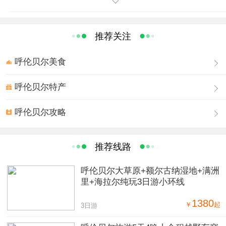
稀鸟类、湿地生态系统及其草原为主的综合性自然保护
区。境内水域辽阔，湿地连绵，食饵丰富，是众多侯鸟栖
息的佳境，也是大洋洲及东北亚候鸟迁徙的驿站，保护区
推荐关注
内有种子植物448种，鱼类30种，兽类35种，鸟类297种
(包括丹顶鹤、白头鹤等国家一级保护鸟类8种，白琵鹭、大
呼伦贝尔美食
天鹅等国家二级保护鸟类28 种)。 达赉湖自然保护区
始建于1986 年，1992年晋升为国家级自然保护区，1994
呼伦贝尔特产
年纳入GMR达乌尔国际自然保护区， 2002年列入国际重点
呼伦贝尔攻略
湿地名录，并被联合国教科文组织接纳为世界生物圈保护
区。
推荐线路
呼伦贝尔大草原+额尔古纳湿地+满洲
里+海拉尔纯玩3日游小环线
1380
￥
起
3日游