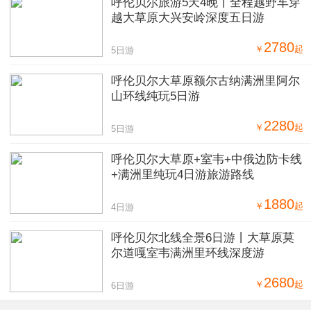
呼伦贝尔旅游5天4晚丨全程越野车穿
越大草原大兴安岭深度五日游
2780
￥
起
5日游
呼伦贝尔大草原额尔古纳满洲里阿尔
山环线纯玩5日游
2280
￥
起
5日游
呼伦贝尔大草原+室韦+中俄边防卡线
+满洲里纯玩4日游旅游路线
1880
￥
起
4日游
呼伦贝尔北线全景6日游丨大草原莫
尔道嘎室韦满洲里环线深度游
2680
￥
起
6日游