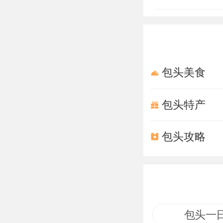
了土默特部与明
地区的和平互
万历十五年（
岱召大门上保存
包头美食
清”１６个字，
了“大明金国”
包头特产
又保留了自己的
包头攻略
５７５年），朝
年）阿拉坝汗曾
认前两世活佛
城墙、雄伟的
仅在建筑布局
包头一