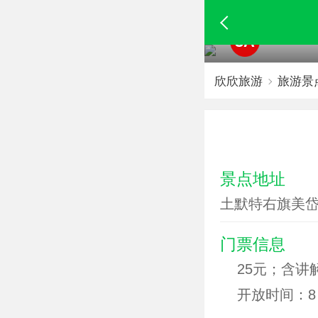
3A
欣欣旅游
旅游景
景点地址
土默特右旗美
门票信息
25元；含讲解
开放时间：8：