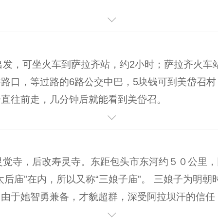
发，可坐火车到萨拉齐站，约2小时；萨拉齐火车
路口，等过路的6路公交中巴，5块钱可到美岱召村
一直往前走，几分钟后就能看到美岱召。
觉寺，后改寿灵寺。东距包头市东河约５０公里，
太后庙”在内，所以又称“三娘子庙”。 三娘子为明朝
，由于她智勇兼备，才貌超群，深受阿拉坝汗的信任
的主张。阿拉坝汗死后她又执行了继续与明朝友好往