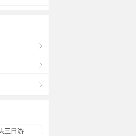
积极开展与中原
展。明朝政府在
为顺义王。在美
乐业、四海澄
意思的是碑上刻
了明朝的封赐，
朝万历三年（１
十年（１５８２
”的称号，并追
一体了。高高的
一古建筑群，不
且更重要的是它
头三日游