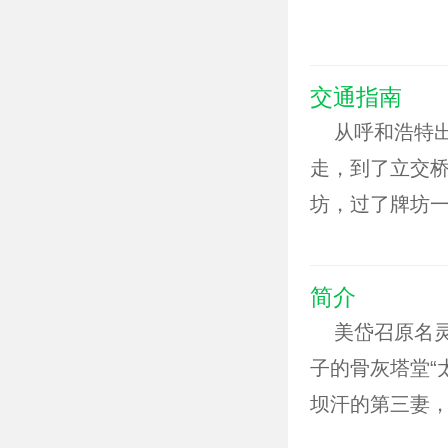
交通指南
从呼和浩特出
走，到了立交桥
坊，过了牌坊
简介
美岱召原名灵
子的骨灰塔堂“
坝汗的第三妻
中原友好往来