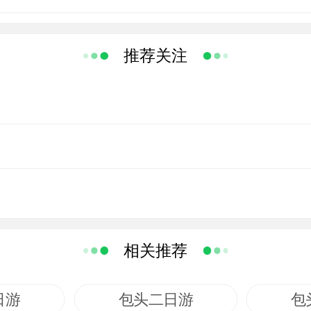
朝间和睦相处４０多年的安定局面。 在此期间她
惠通商与文化交流，促进了内蒙古地区经济文化的发
推荐关注
１５８７年）封她为忠顺夫人，封阿拉坝汗及其子孙
的一块匾额上面刻有“皇图巩固、帝道咸宁、万民
表现了国家安定和平、人民安居乐业的意义。最有
的字样，把曾经是敌对的明朝刻在前面，表示既接受
国号。美岱召是一座庙与城相互结合的建筑。 明
廷曾经“赐俺答城曰福化城”，是为庙的前身。万历
经邀请三世达赖锁南坚错人蒙来说法，首赠他“达赖
为一世、二世达赖。后来这座福化城便与喇嘛庙结为
相关推荐
佛殿和三娘子的庙堂结合得十分巧妙完善。美岱召这
、造型以及建筑艺术等内容上，有着重要的价值，而
日游
包头二日游
包