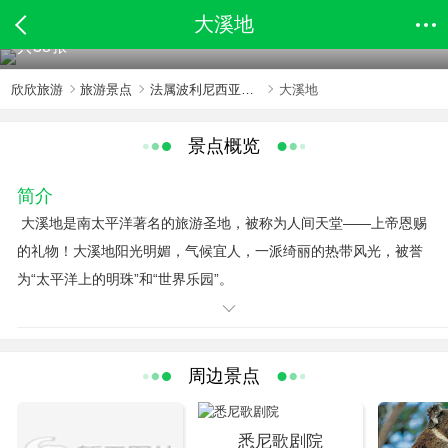
大溪地
共38张
欣欣旅游
旅游景点
法属波利尼西亚旅游景点
大溪地
景点概览
简介
大溪地是南太平洋著名的旅游圣地，被称为人间天堂——上帝恩赐
的礼物！大溪地阳光明媚，气候宜人，一派绮丽的热带风光，被誉
为“太平洋上的明珠”和“世界乐园”。
岛上山清水秀，绿草如茵，到处是成林的棕榈树、椰子树、芒
果树、面包树、鳄梨树、露兜树、香蕉树、木瓜树，热带水果四季
不断。岛的中部悬崖陡峭，峡谷幽深，海拔2237米的奥雷黑纳山在
周边景点
岛上拔地而起，高耸入云，飞瀑从峭壁上泻下，直落入碧潭之中，
溅起珠辉玉丽。几条小溪从山上蜿蜒流下，分成几路注入太平洋。
人们称大溪地是“最接近天堂的地方”，沿岸一排排屋顶镀锡的
悉尼歌剧院