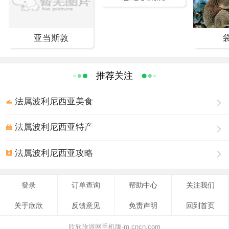
茅草房点缀在绿荫之中，在阳光的照射下熠熠闪光，别有风味。岛
上多海滨浴场，海滩优良，适于游泳、泛舟和休息，好像是热带人
间仙境。在这里游客还可以乘坐玻璃底的游艇，观赏海底的珊瑚礁
亚当斯敦
和珍奇鱼群。
推荐关注
法属波利尼西亚美食
法属波利尼西亚特产
法属波利尼西亚攻略
登录
订单查询
帮助中心
关注我们
关于欣欣
反馈意见
免责声明
回到首页
欣欣旅游网手机版-m.cncn.com