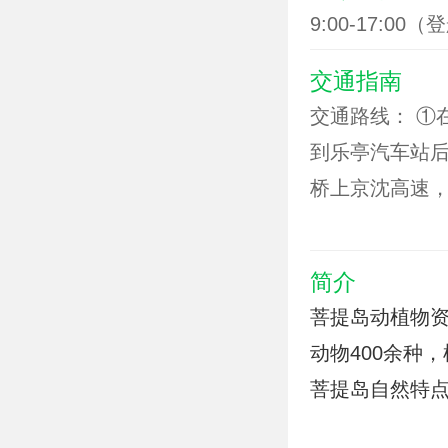
9:00-17:00
交通指南
交通路线： ①
到乐亭汽车站后
桥上京沈高速
不远即到。
简介
菩提岛动植物
动物400余种，
菩提岛自然特点
月岛、佛家岛