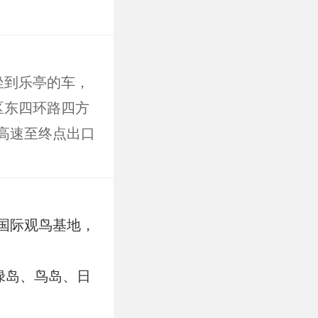
坐到乐亭的车，
区东四环路四方
高速至终点出口
国际观鸟基地，
绿岛、鸟岛、日