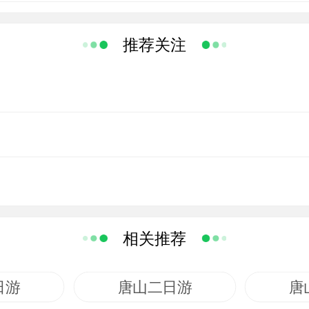
花异草，鸟唱蝉鸣，一副纯自然风光，置身其间，深
推荐关注
相关推荐
日游
唐山二日游
唐