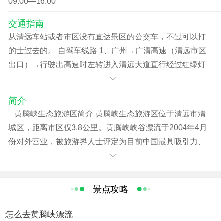
09:00—16:00
交通指南
从清远车站或者市区没有直达景区的公交车，不过可以打
的士过去的。 自驾车线路 1、广州→广清高速（清远市区
出口）→行驶出高速时左转进入清远大道直行经过红绿灯
后往凤城大桥方向→经过凤城大桥后直行第三个红绿灯右
转直入3.8公里→到达黄腾峡生态旅游区 2、广州→广清高
简介
速（银盏出口）→107国道直行到市区后经过北江大桥后第
黄腾峡生态旅游区简介 黄腾峡生态旅游区位于清远市清
一个红绿灯右转直行3.8公里→到达黄腾峡生态旅游区
城区，距离市区仅3.8公里。黄腾峡峡谷漂流于2004年4月
份对外营业，被旅游界人士评定为目前中国最具吸引力、
最刺激、最好玩的峡谷漂流，得到各旅游同行及广大游客
的一致好评，被冠以漂流之乡“漂流之王”的称号。2005年被
国家体育总局指定为“全国自然水域漂流大赛”主赛场；2006
景点攻略
年又被指定承办“清远黄腾峡杯”国际漂流大赛；同年被评为
广东“优秀旅游景区”；2007年11月，被批准为国家AAAA级
怎么去黄腾峡漂流