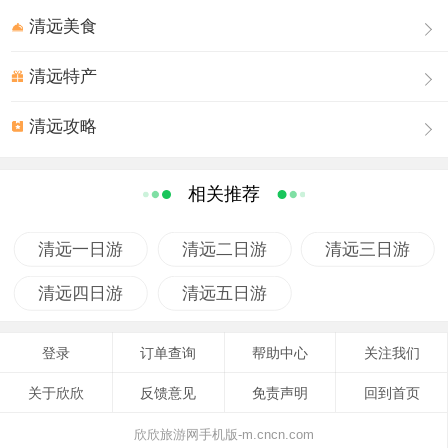
澳大利亚、日本等世界各地非常流行，是一种沿山道向下
清远美食
滑行的运动。它类似于过山车，却又别有一番滋味，使人
流连忘返。黄腾峡生态旅游景区是国内首家推出该项目的
清远特产
景区，在亚洲地区是继新加坡和日本后第三个拥有该项目
的景区。
清远攻略
相关推荐
清远一日游
清远二日游
清远三日游
清远四日游
清远五日游
登录
订单查询
帮助中心
关注我们
关于欣欣
反馈意见
免责声明
回到首页
欣欣旅游网手机版-m.cncn.com