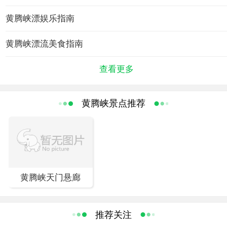
旅游景区。 目前景区的游乐项目有峡谷漂流、山水乐园、
观光探险、美食酒家等。正在兴建并于2008年6月对外开放
黄腾峡漂娱乐指南
的还有山道滑车、观光缆车两大项目，大型星级酒店和度
黄腾峡漂流美食指南
假别墅也计划于2010年推出。景区计划投资三亿多资金，
全力打造集休闲、旅游、度假、运动、保健、娱乐、观
查看更多
光、购物于一体的大型综合生态旅游区。
黄腾峡山水乐园总占地面积约10万平方米，其中绿化面积
约20000平方米，集动感十足的海浪池，极富挑战性的摩天
黄腾峡景点推荐
轮滑水池，高速、惊险、刺激的各种滑水娱乐区，适合儿
童玩耍的儿童游乐池，成人保健水疗养生区及为喜爱健身
运动的人群设计的标准游泳池，按摩池和跳水池等项目于
一体的大型水上乐园；是集惊险、趣味、刺激、浪漫于一
体的综合乐园。乐园内经常举办狂欢活动和精彩的表演活
黄腾峡天门悬廊
动，是粤北目前规模最大、项目最多、档次最高的一座水
上娱乐活动园区。
推荐关注
“山道滑车”在国内悄然兴起，这一项目在新加坡、德国、