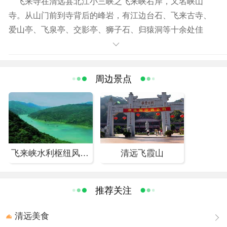
飞来寺在清远县北江小三峡之飞来峡右岸，又名峡山
寺。从山门前到寺背后的峰岩，有江边台石、飞来古寺、
爱山亭、飞泉亭、交影亭、狮子石、归猿洞等十余处佳
境。 沿着“径曲林幽”直上，便见一间殿宇，门前石坊矗立，
上刻“第１９福地”。这里“山水奇绝，层峦叠谳，幽洞澄
潭，白练飞云，嘉木异卉”，不愧为大自然风光“福地”。 寺
周边景点
内有苏东坡当年的钓台和他的《峡峙》诗。
飞来峡水利枢纽风景区
清远飞霞山
推荐关注
清远美食