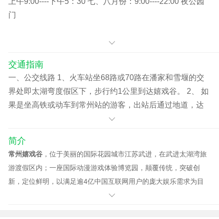
上午9:00----下午5：30 七、八月份：9:00----22:00 夜公园
岁）以上老人（凭本人有效身份证件）免票。
门
中国现役军人、残疾人士（凭本人有效身份证件）凭证免
票。
记者免票，仅针对持有由新闻出版总署统一印制并核发，
并加盖新闻出版总署印章、新闻记者证核发专用章、新闻
交通指南
记者证年度审核专用章和新闻机构钢
一、公交线路 1、火车站坐68路或70路在潘家和雪堰的交
界处即太湖弯度假区下，步行约1公里到达嬉戏谷。 2、 如
果是坐高铁或动车到常州站的游客，出站后通过地道，达
到常州火车站南广场乘快速公交B11到武进客运中心站下，
换乘73路车直达嬉戏谷门口（首班车7:30, 末班车
简介
17:30）。 3、常州市区坐B1或B11到武进客运中心站下，
常州嬉戏谷
，位于美丽的国际花园城市江苏武进，在武进太湖湾旅
换乘73路即可。 4、17:30,18:30武进湖塘乐购乘夜公园班
游渡假区内；一座国际动漫游戏体验博览园，颠覆传统，突破创
车 二、嬉戏谷旅游专线公交： 线路1: 常州火车站北广场/长
新，定位鲜明，以满足逾4亿中国互联网用户的庞大娱乐需求为目
途客运站交通枢纽点 直达 嬉戏谷。（不是常州北站，那个
标，以更适合未来前往的体验型公园为前瞻，与世纪品牌“迪斯
站仅停京沪高铁）。 （注：直达车就是公交车，只有少量
尼”及“环球影城”形成差异，注重现代数字文化互动体验，给世界一
的座位，来回20元，节假日人多，班次有限，建议游客乘