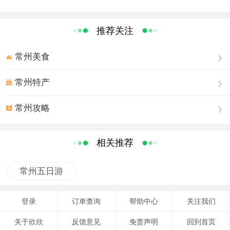
坊”等游乐项目。其中“海底精灵城”采用震撼的4D影音技术，完美升
级传统立体影院。精心设计的机械特效与完美的银幕表现虚实结
推荐关注
合，令游客在欣赏影片时获得视觉、听觉、触觉、嗅觉等全方位的
感官冲击。
常州美食
传奇天下区
常州特产
作为“人”文化的象征，以竞技挑战、奇趣冒险为特色，涵盖“猎
常州攻略
魂”、“云之秘境”、“龙行天下”、“天堂之舵”、“嬉戏飞车”、“游戏要
塞”等游乐项目。其中“游戏要塞”是世界最大的专业图形芯片公司
相关推荐
Nvidia唯一授权设立的，全球游戏内容一站式体验中心，游客将在
全球顶尖的图像技术应用体验下，感受视觉震撼的力量。
常州五日游
星际传说区
登录
订单查询
帮助中心
关注我们
是“神”文化的繁衍之地，包括“大话嬉戏”、“撕裂星空”、“天际骇
关于欣欣
反馈意见
免责声明
回到首页