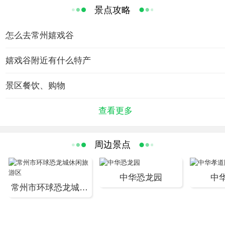
个全新主题。
景点攻略
坐公交） 线路2: 无锡客运站（旅游集散中心） 直达 嬉戏谷
（注：出站口均有清晰、详细的指示牌） 三、驾车路线
现代人在城市生活中，都抱有一番逃逸繁杂的自由理想。想短暂摆
怎么去常州嬉戏谷
【上海、苏州方向】： 1、沪宁高速→锡宜高速→阳山出口
脱现实的工作与生活，不如前往太湖湾畔的常州嬉戏谷，聆听夏夜
下→太湖湾 2、沿江高速→武进出口下→常漕路→漕桥→太
虫鸣，呼吸清新氧气、观望漫天星空、赏玩奇幻夜景。
嬉戏谷附近有什么特产
湖湾 【南京出发】： 1、宁杭高速→（宜兴转）锡宜高速
（无锡方向）→常州漕桥出口下→太湖湾 2、沪宁高速→无
景区餐饮、购物
常州嬉戏谷拥抱着这绵延群山和浩渺太湖， 即将拉开帷幕的“电音
锡北转锡宜高速 【杭州出发】： 杭宁高速→（宜兴转）锡
夜公园”，让夜晚的静谧与电音的动感相得益彰，打造动静相宜的璀
宜高速（无锡方向）→常州漕桥→太湖湾 【扬州、镇江方
查看更多
璨夏夜。据悉，常州第三届“延陵之夏”主题活动也将与常州嬉戏谷
向 】： 1、扬溧高速→沪宁高速→锡宜高速（无锡方向）
夜公园同日启幕，7月6日将为园内游客呈现魅影无限的开幕式，让
→常州漕桥出口下→太湖湾 2、扬溧高速→（金坛西转）
周边景点
夏日因夜色而格外生动。
沿江高速（常州方向）→武进出口下→常漕路（往向）→
漕桥（往东）→太湖湾 【南通、泰州方向】： 过江阴大桥
摩尔庄园区
中华恐龙园
中
→锡澄高速（无锡方向）→锡宜高速（宜兴方向）→常州
常州市环球恐龙城休闲旅游区
漕桥出口下→太湖湾
将中国最大的儿童网络社区“摩尔庄园”移植至线下，囊括“海底精灵
城”、“空中大巡逻”、“飞旋骑士”、“魔法精灵”、“可口可乐快乐工