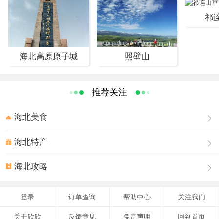
美牧场之一的祁连山牧场。浓郁的西部藏区牧场风光又让
你体验着另一番风情。两种特异的风光相互交织、衬托让
祁
你除了惊喜外，似乎有种时空交错的恍惚。
花期时间：
海北高原原子城
照壁山
每年的7-8月
推荐关注
海北美食
海北特产
海北攻略
登录
订单查询
帮助中心
关注我们
关于欣欣
反馈意见
免责声明
回到首页