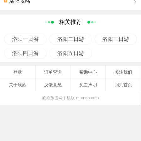
洛阳攻略
痕大绝壁国内外罕见。景区的六大自然谜团（水往高处
流、佛光罗汉崖、巨人指纹、石上天书、蝴蝶泉、仙人足
迹）七大幽潭瀑布（五龙潭、龙涎潭、青龙潭、黑龙潭、
相关推荐
卧龙潭、阴阳潭、芦苇潭）八大自然奇观（绝世天碑、石
上春秋、阴阳潭瓮谷、五代波纹石、天崩地裂、通灵巷
洛阳一日游
洛阳二日游
洛阳三日游
谷、喜鹊迎宾、银链挂天）令人惊叹不已，流连忘返。红
洛阳四日游
洛阳五日游
岩绝壁，飞瀑幽潭，狭沟深谷，奇石绿荫，组成世界上罕
见的山水画廊。
登录
订单查询
帮助中心
关注我们
2006年8月18日，龙潭大峡谷接受联合国教科文组织世界
地质公园评审专家的验收，被库穆博士评价为“世界上最美
关于欣欣
反馈意见
免责声明
回到首页
的峡谷”；9月18日被正式命名为“世界地质公园”；11月入
欣欣旅游网手机版-m.cncn.com
选“洛阳市新八大景”。 龙潭大峡谷景区将以优美的环境，齐
全的设施，规范的管理，优质的服务迎接您的到来！