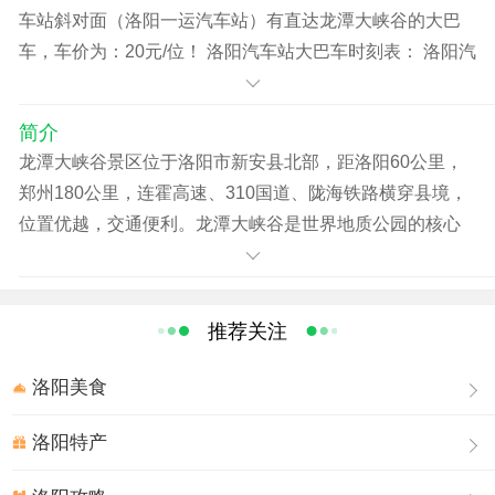
车站斜对面（洛阳一运汽车站）有直达龙潭大峡谷的大巴
车，车价为：20元/位！ 洛阳汽车站大巴车时刻表： 洛阳汽
车一运站每天有直通车，早8点，9点两班，车票20元 ，直
达景区。 景区停车场每天直达洛阳，下午3点半，4点半两
简介
班，车票20元 ，直达洛阳。 咨询热线：18637905197；
龙潭大峡谷景区位于洛阳市新安县北部，距洛阳60公里，
15516385181
郑州180公里，连霍高速、310国道、陇海铁路横穿县境，
位置优越，交通便利。龙潭大峡谷是世界地质公园的核心
景区，先后获得“国家地质公园”、“中国最具发展潜力景
区”、“中国优秀旅游目的地”、“世界地质公园”等称号，享
有“中国嶂谷第一峡”、“古海洋天然博物馆”、“神州奇
推荐关注
峡”和“黄河山水画廊”等美名。
龙潭大峡谷是一条由紫红色石英砂岩经流水追踪下切形成
洛阳美食
的U型峡谷，全长12公里，谷内嶂谷、隘谷呈串珠状分布，
云蒸霞蔚，激流飞溅，红壁绿荫，悬崖绝壁，不同时期的
洛阳特产
流水切割、旋蚀，磨痕十分清晰，巨型崩塌岩块形成的波