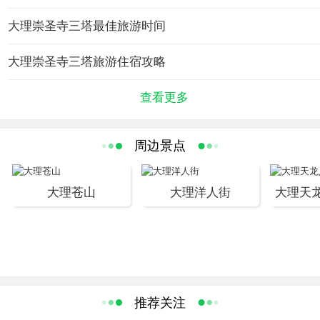
等史籍记载，寺基方7里，圣僧李成眉贤者建三塔，屋890，佛
11400，铜40590斤，建于南诏第十主丰保和十年至天启元年（公
大理崇圣寺三塔最佳旅游时间
元834至840年），费工708000余，耗金银布帛绫罗锦缎值金
大理崇圣寺三塔旅游住宿攻略
43514斤。 1925年地震，塔顶地震，塔顶震落，残破益重。建国
后，三塔列为全国文物保护单位，进行了精心维修。
查看更多
崇圣寺三塔始建于南诏王劝丰祐时期（公元824—859年），先建了
周边景点
大塔“千寻塔”，高69.13米，是座方形密檐式砖塔，共16层。稍后又
建了南、北小塔，均高42.19米，是一对八角形的砖塔，都是10
级。修建三塔，除了佛家所宣扬的可以成佛外，还有一个重要的原
大理苍山
大理洋人街
大理天
因，是大理古为“泽国多水患”。古籍《金石萃编》中记载：“世传龙
性敬塔而畏鹏，大理旧为龙泽，故为此镇之。”相传古时修建三塔，
采用垫一层土修一层塔的方法，塔修好以后，才将土逐层挖去，让
塔显现出来，故有“堆土建塔”与“挖土现塔”之说。建塔时所搭的桥，
高如山丘，长达10余里。修塔时运力不足，还用山羊来驮砖，如今
推荐关注
大理的银桥村，古时称为“塔桥村”。古籍记载修三塔，“役工匠七百