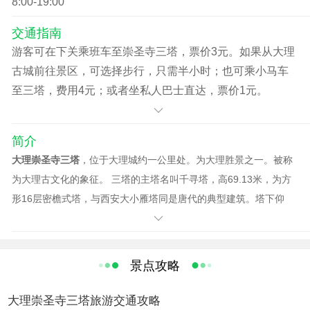
8:00-19:00
现金支付方式——鸡足山48元，崇圣寺三塔96元、洱海游
船（含南诏风情岛）113元、南诏风情岛40元、蝴蝶泉48
交通指南
元、天龙八
游客可在下关乘班车至崇圣寺三塔，票价3元。如果从大理
古城前往景区，可选择步行，只需半小时；也可乘小马车
至三塔，费用4元；或者坐私人巴士直达，票价1元。
简介
大理崇圣寺三塔
，位于大理城约一公里处。为大理胜景之一。被称
为大理古文化的象征。 三塔的主塔名叫千寻塔，高69.13米，为方
形16层密檐式塔，与西安大小雁塔同是唐代的典型建筑。塔下仰
望，只见塔矗云端，云移塔驻，似有倾倒之势。塔的基座呈方形，
分三层，下层边长为33.5米，四周有石栏，栏的四角柱头雕有石
狮；上层边长21米，其东面正中有石照壁，上有黔园公沐世阶题
景点攻略
的“永镇山川”四个大字，庄重雄奇，颇有气魄。 三塔旁，原有规模
害宏大的崇圣寺。据《南诏野史》（胡本、王本）、《白古通记》
大理崇圣寺三塔旅游交通攻略