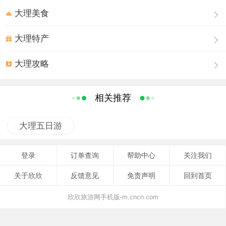
七十万，耗四万余金，历时八年建成”。修建三塔后，又建了规模弘
大理美食
大的崇圣寺。
大理特产
三塔的具体始建年代，历来记载不一，大体上有：①唐贞观（627
至649年）尉迟敬德造；②唐开元元年（713）恭韬、徽义造；③南
大理攻略
诏王劝丰祐保和十年至天启元年（唐太和七年至开成五年，833至
840）圣僧李贤者等造；④保和十年至天启九年（唐太和七年至大
相关推荐
中二年，833至848）博士徐正等造。根据内地同类古塔的建筑年
代，云南应稍晚，再与原崇圣寺和中塔内的有关文物及记载相参
大理五日游
证，中塔似应建于南诏王劝丰祐时（824至859年在位）最为可能，
而两小塔则较中塔为晚，至迟。建于大理国初期，即先建中塔，尔
登录
订单查询
帮助中心
关注我们
后再增建两小塔
关于欣欣
反馈意见
免责声明
回到首页
欣欣旅游网手机版-m.cncn.com