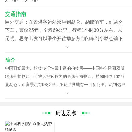
8：00—18：00
件）免票（含70周岁）。
交通指南
园外交通：在景洪客运站乘坐到勐仑、勐腊的车，到勐仑
下车，票价25元，全程69公里，行程1小时30分左右。从
昆明、思茅出发可以乘坐开往勐腊方向的车到小勐仑镇下
车。从勐仑客运站步行到吊桥需10分钟，买票后过吊桥需
20分钟才到景区。 园内交通：植物园很大，靠走的话很
简介
累，包一辆电瓶车100元，可以考虑几个人合租。
中国面积最大、植物多样性最丰富的植物园——中国科学院西双版
纳热带植物园，当地人把它称为勐仑热带植物园。植物园位于勐腊
县勐仑，距离景洪有96公里，距勐腊县城有一百多公里。流到这里
的澜沧江支流——罗梭江刚好拐了一个弯，把陆地围成一个葫芦形
的半岛，人们就把它叫做葫芦岛，植物园就建在岛上。由于这座植
物园使得勐仑镇出了名。
周边景点
植物园是著名植物学家蔡希陶教授于50年代带领一批年轻的植物科
学工作者创立的，里面保留有大片原始森林。植物园占地面积900