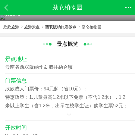
勐仑植物园
共13张
欣欣旅游
旅游景点
西双版纳旅游景点
勐仑植物园
景点概览
景点地址
云南省西双版纳州勐腊县勐仑镇
门票信息
欣欣成人门票价：94元起（省10元）；
特惠政策：1.儿童身高1.2米以下免票（不含1.2米），1.2
米以上学生（含1.2米，出示在校学生证）购学生票52元；
2.老人票60-69岁持老年证、退休证购或者身份证老人票52
元（含60/69周岁）；
开放时间
3.70岁以上老人、残疾人、现役军人（均需出示相关证