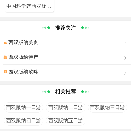
公顷，共栽培6000多种世界珍稀热带植物，使葫芦岛上成为热带雨
中国科学院西双版纳热带植物园
林中的一颗璀璨的绿宝石。
这里已经建成了十三个专题园：热带果树资源园、荫生植物园、棕
榈植物园、水生植物园、民族植物园、药用植物区、龙脑香植物
推荐关注
区、香料植物区、竹类植物区、珍稀濒危植物迁地保护区、榕树
西双版纳美食
园、树木园、名树名花园。这里海拔仅500余米，年平均气温
21.5℃，雨量充沛，十分适合热带植物的繁殖和栽培。在3000多个
西双版纳特产
物种中，不少奇异品种，为大多数人所未闻，比如周恩来总理从西
非带回种子，在植物园里种植成功的，能改变味觉的“神秘果”；会
西双版纳攻略
下雨的“下雨树”；会吃小虫的“猪笼草”……
植物园周围散落有傣族、哈尼族和基诺族等多个少数民族的兄弟村
相关推荐
寨，是一个以热带雨林为主，集科研、植物种质保存、科普和生态
旅游等为一体的中国最大植物园。
西双版纳一日游
西双版纳二日游
西双版纳三日游
在葫芦岛上，各种热带雨林景观使人流连忘返。顶天立地的“大板
根”、残忍的“绞杀植物”、气势磅礴的“独木成林”、五彩缤纷的“空中
西双版纳四日游
西双版纳五日游
花园”、奇特的“老茎开花”以及林间飞舞的巨藤所组成的奇观，令游