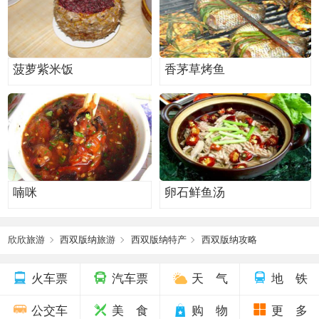
菠萝紫米饭
香茅草烤鱼
喃咪
卵石鲜鱼汤
欣欣旅游
西双版纳旅游
西双版纳特产
西双版纳攻略
火车票
汽车票
天 气
地 铁
公交车
美 食
购 物
更 多