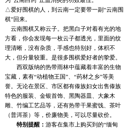
为“云南白药”止血消炎的功效最佳。
△爱好围棋的人，到云南一定要带一副“云南围
棋”回来。
云南围棋又称云子。把黑白子对着有光的地
方看，你会发现每一枚云子都透光，里面的纹
理清晰，没有杂质，手感也特别好，体积不
大，但分量较重。是很多围棋爱好者的挚爱。
西双版纳的热带雨林中蕴藏着丰富的生物
宝藏，素有“动植物王国”、“药材之乡”等美
誉。无论在景区、市区都有傣族妇女出售傣族
特色的服装、金银首饰、黑陶器皿、大象木
雕、竹编工艺品等，还有热带干果蜜饯、茶叶
（普洱茶）等，价廉物美，可以尽量砍价。
特别提醒：
游客在集市上购买到的“缅甸