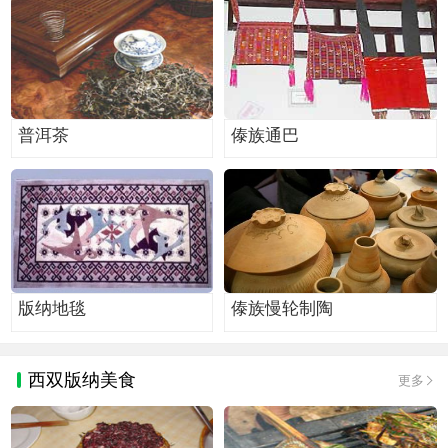
普洱茶
傣族通巴
版纳地毯
傣族慢轮制陶
西双版纳美食
更多