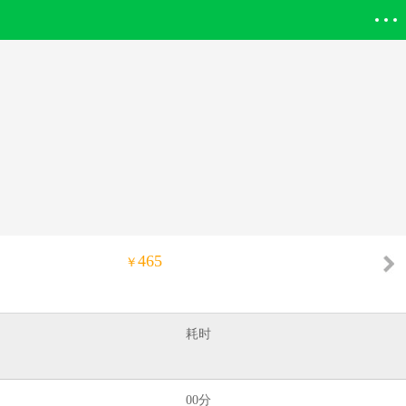
登录欣欣
465
￥
耗时
00分