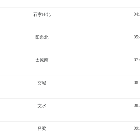
04:
石家庄北
05:
阳泉北
07:
太原南
08:
交城
08:
文水
09:
吕梁