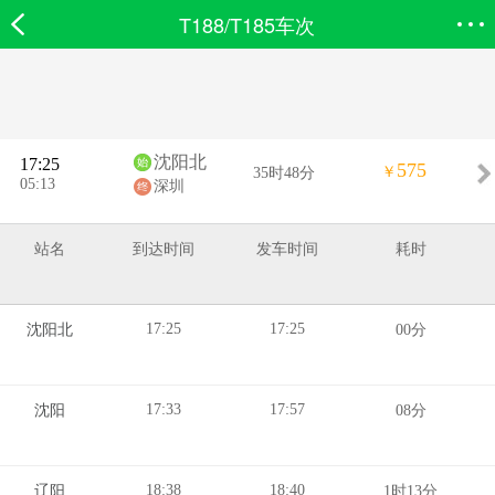
T188/T185车次
欣欣首页
搜索
全部分类
登录欣欣
沈阳北
17:25
575
￥
35时48分
05:13
深圳
站名
到达时间
发车时间
耗时
17:25
17:25
沈阳北
00分
17:33
17:57
沈阳
08分
18:38
18:40
辽阳
1时13分