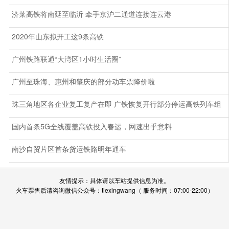
济莱高铁将南延至临沂 牵手京沪二通道连接连云港
2020年山东拟开工这9条高铁
广州铁路联通“大湾区1小时生活圈”
广州至珠海、惠州和肇庆的部分动车票降价啦
珠三角地区各企业复工复产在即 广铁恢复开行部分停运高铁列车组
国内首条5G全线覆盖高铁投入春运，网速出乎意料
南沙自贸片区首条货运铁路明年通车
友情提示：具体请以车站提供信息为准。
火车票售后请咨询微信公众号：tiexingwang（ 服务时间：07:00-22:00）