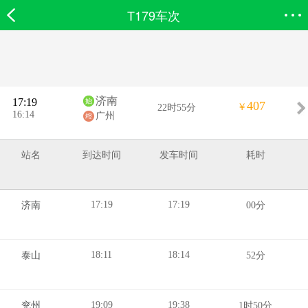
T179车次
欣欣首页
搜索
全部分类
登录欣欣
济南
17:19
407
￥
22时55分
16:14
广州
站名
到达时间
发车时间
耗时
17:19
17:19
济南
00分
18:11
18:14
泰山
52分
19:09
19:38
兖州
1时50分