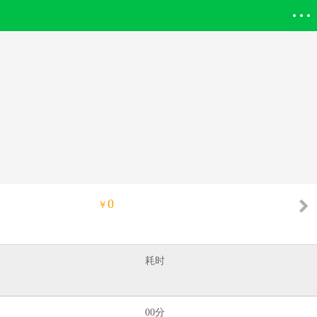
登录欣欣
0
￥
耗时
00分