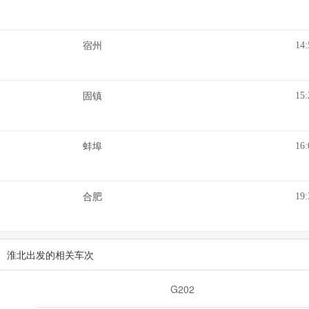
14:
宿州
15:
固镇
16:
蚌埠
19:
合肥
淮北出发的相关车次
G202