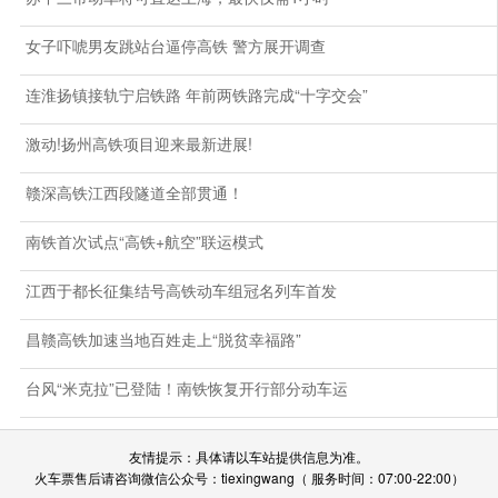
女子吓唬男友跳站台逼停高铁 警方展开调查
连淮扬镇接轨宁启铁路 年前两铁路完成“十字交会”
激动!扬州高铁项目迎来最新进展!
赣深高铁江西段隧道全部贯通！
南铁首次试点“高铁+航空”联运模式
江西于都长征集结号高铁动车组冠名列车首发
昌赣高铁加速当地百姓走上“脱贫幸福路”
台风“米克拉”已登陆！南铁恢复开行部分动车运
友情提示：具体请以车站提供信息为准。
火车票售后请咨询微信公众号：tiexingwang（ 服务时间：07:00-22:00）