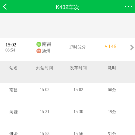
K432车次
欣欣首页
搜索
全部分类
登录欣欣
南昌
15:02
146
￥
17时52分
08:54
扬州
站名
到达时间
发车时间
耗时
15:02
15:02
南昌
00分
15:21
15:30
向塘
19分
15:53
15:56
进贤
51分