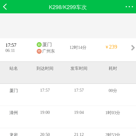
K298/K299车次
欣欣首页
搜索
全部分类
登录欣欣
厦门
17:57
239
￥
12时14分
06:11
广州东
站名
到达时间
发车时间
耗时
17:57
17:57
厦门
00分
19:00
19:04
漳州
1时03分
20:50
21:12
龙岩
2时53分