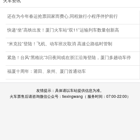
火车资讯
还在为今年春运抢票回家而费心,同程旅行小程序伴护前行
快递“坐”高铁出发！厦门火车站“双11”运输列车数量创新高
“米克拉”登陆！飞机、动车班次取消 高速公路临时管制
紧急！台风“黑格比”3日夜间或在浙江沿海登陆，厦门多趟动车停
运……
福厦十周年：莆田、泉州、厦门首通动车
友情提示：具体请以车站提供信息为准。
火车票售后请咨询微信公众号：tiexingwang（ 服务时间：07:00-22:00）