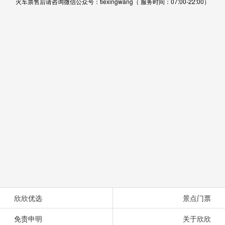
火车票售后请咨询微信公众号：tiexingwang（ 服务时间：07:00-22:00）
欣欣优选
景点门票
免责申明
关于欣欣