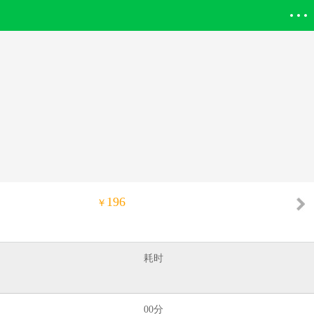
登录欣欣
196
￥
耗时
00分