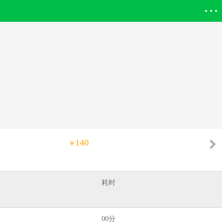
登录欣欣
140
￥
耗时
00分