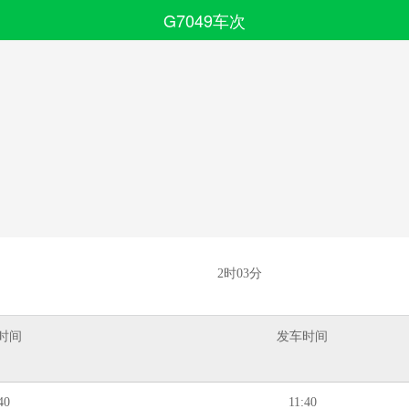
G7049车次
搜索
全部分类
2时03分
时间
发车时间
40
11:40