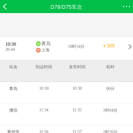
D78/D75车次
欣欣首页
搜索
全部分类
登录欣欣
青岛
10:30
309
￥
10时14分
20:44
上海
站名
到达时间
发车时间
耗时
10:30
10:30
青岛
00分
11:34
11:35
潍坊
1时04分
11:56
11:57
青州市
1时26分